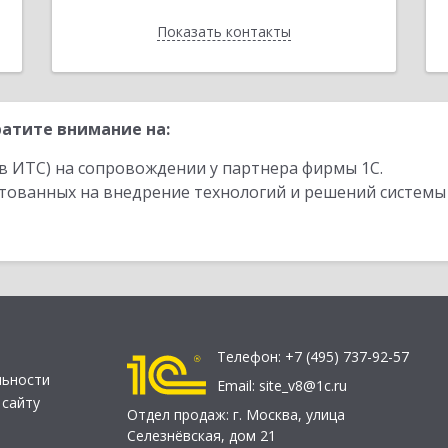
Показать контакты
Назад
атите внимание на:
в ИТС) на сопровождении у партнера фирмы 1С.
стованных на внедрение технологий и решений системы
Телефон:
+7 (495) 737-92-57
льности
Email:
site_v8@1c.ru
 сайту
Отдел продаж:
г. Москва
,
улица
Селезнёвская, дом 21