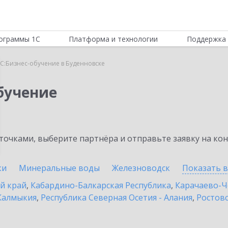
ограммы 1С
Платформа и технологии
Поддержка 
С:Бизнес-обучение в Буденновске
бучение
очками, выберите партнёра и отправьте заявку на ко
ки
Минеральные воды
Железноводск
Показать 
й край
,
Кабардино-Балкарская Республика
,
Карачаево-Ч
Калмыкия
,
Республика Северная Осетия - Алания
,
Ростовс