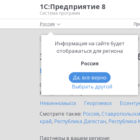
1С:Предприятие 8
Система программ
Россия
Пр
Главная
Сервисы ИТС
1С:Бизнес-обучение
1
Информация на сайте будет
отображаться для региона
Заказать 1С:Бизнес-о
Россия
в Буденновске
Да, все верно
Ознакомьтесь с информационными карт
Выбрать другой
внедрение продукта.
Невинномысск
Георгиевск
Ессенту
Смотрите также:
Россия
,
Ставропольски
край
,
Республика Дагестан
,
Республика 
Партнеры в вашем регионе: