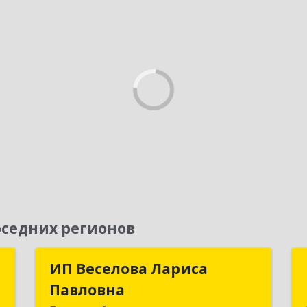
седних регионов
T
ИП Веселова Лариса
ИП Веселова Лариса
Павловна
Павловна
-