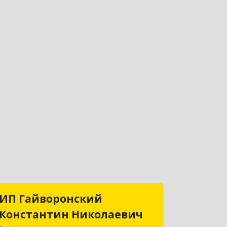
ИП Гайворонский
ИП Гайворонский
Константин Николаевич
Константин Николаевич