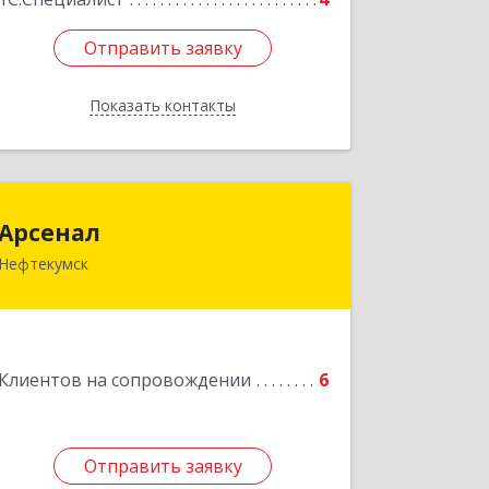
Отправить заявку
Отправить заявку
Показать контакты
Назад
Арсенал
Арсенал
Нефтекумск
Ставропольский край, Нефтекумск г,
Дзержинского ул, дом № 11А
Подробнее
Клиентов на сопровождении
6
Отправить заявку
Отправить заявку