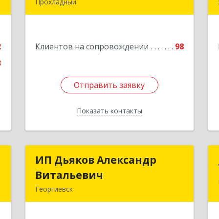
Прохладный
,
361045, Кабардино-Балкарская Респ,
6
Прохладный г, Добровольская ул, дом
№ 31
е
2
Клиентов на сопровождении
98
Подробнее
3
Отправить заявку
Отправить заявку
Показать контакты
Назад
а
ИП Дьяков Александр
ИП Дьяков Александр
ч
Витальевич
Витальевич
Георгиевск
,
Подробнее
я