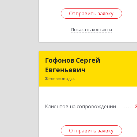
Отправить заявку
Отправить заявку
Показать контакты
Назад
Гофонов Сергей
Гофонов Серге
Евгеньевич
Евгеньеви
Железноводск
Подробне
Клиентов на сопровождении
Отправить заявку
Отправить заявку