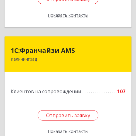
Показать контакты
Назад
1С:Франчайзи AMS
1С:Франчайзи AMS
Калининград
238325, Калининградская обл, Гурьевский р-н,
Луговое п, Центральная ул, дом № 17
Подробнее
Клиентов на сопровождении
107
Отправить заявку
Отправить заявку
Показать контакты
Назад