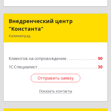
Внедренческий центр
Внедренческий центр
"Константа"
"Константа"
Калининград
236006, Калининградская обл, Калининград г,
К.Маркса ул, дом № 18, оф.701
Клиентов на сопровождении
90
Подробнее
1С:Специалист
30
Отправить заявку
Отправить заявку
Показать контакты
Назад