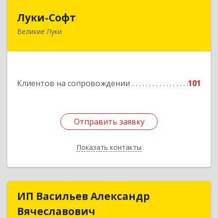
Луки-Софт
Луки-Софт
Великие Луки
182113, Псковская обл, Великие Луки г,
Октябрьский пр-кт, дом № 56А, оф.2
Подробнее
Клиентов на сопровождении
101
Отправить заявку
Отправить заявку
Показать контакты
Назад
ИП Васильев Александр
ИП Васильев Александр
Вячеславович
Вячеславович