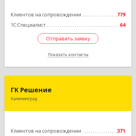
Подробнее
Клиентов на сопровождении
779
1С:Специалист
64
Отправить заявку
Отправить заявку
Показать контакты
Назад
ГК Решение
ГК Решение
Калининград
236038, Калининградская обл, Калининград г,
Липовая аллея ул, дом № 2
Подробнее
Клиентов на сопровождении
371