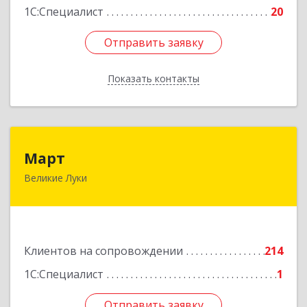
1С:Специалист
20
Отправить заявку
Отправить заявку
Показать контакты
Назад
Март
Март
Великие Луки
182113, Псковская обл, Великие Луки г,
Ботвина ул, дом № 17 А, пом.1003
Подробнее
Клиентов на сопровождении
214
1С:Специалист
1
Отправить заявку
Отправить заявку