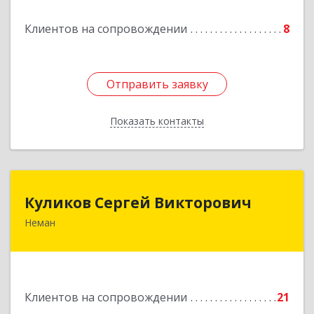
Подробнее
Клиентов на сопровождении
8
Отправить заявку
Отправить заявку
Показать контакты
Назад
Куликов Сергей Викторович
Куликов Сергей Викторович
Неман
238710, Калининградская обл, Неман г,
Красноармейская ул, дом № 8, кв.60
Подробнее
Клиентов на сопровождении
21