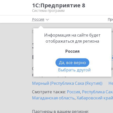
1С:Предприятие 8
Система программ
Россия
Пр
Главная
Сервисы ИТС
1С-Такском
1С-Такско
Информация на сайте будет
отображаться для региона
Заказать 1С-Такском
Россия
в населенном пунте
Уд
Да, все верно
Ознакомьтесь с информационными карт
Выбрать другой
внедрение продукта.
Мирный (Республика Саха (Якутия))
Н
Смотрите также:
Россия
,
Республика Сах
Магаданская область
,
Хабаровский край
Партнеры в вашем регионе: