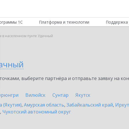
ограммы 1С
Платформа и технологии
Поддержка 
м в населенном пунте Удачный
ачный
очками, выберите партнёра и отправьте заявку на ко
ерюнгри
Вилюйск
Сунтар
Якутск
а (Якутия)
,
Амурская область
,
Забайкальский край
,
Иркут
,
Чукотский автономный округ