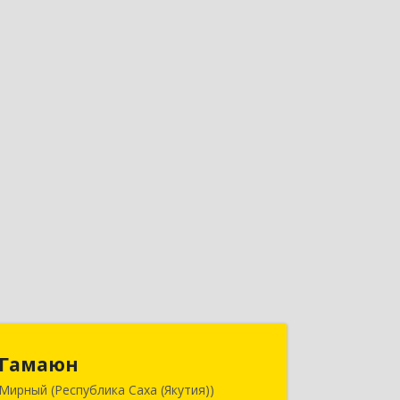
Гамаюн
Гамаюн
Мирный (Республика Саха (Якутия))
678170, Саха /Якутия/ Респ,