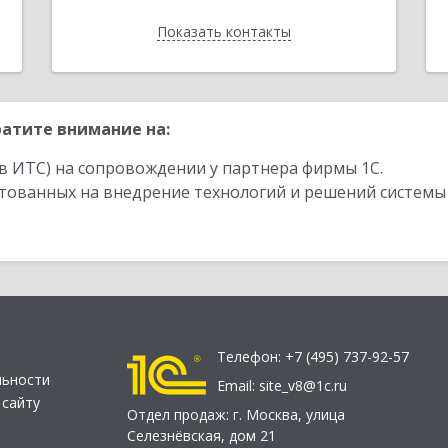
Показать контакты
Назад
атите внимание на:
в ИТС) на сопровождении у партнера фирмы 1С.
стованных на внедрение технологий и решений системы
Телефон:
+7 (495) 737-92-57
льности
Email:
site_v8@1c.ru
 сайту
Отдел продаж:
г. Москва
,
улица
Селезнёвская, дом 21