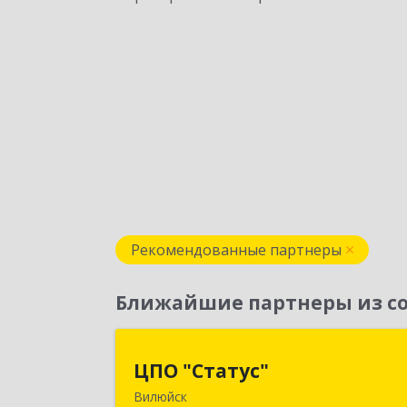
Рекомендованные партнеры
Ближайшие партнеры из со
ЦПО "Статус
ЦПО "Статус"
Вилюйск
677000, Саха /Якутия/ Респ, Якутск г