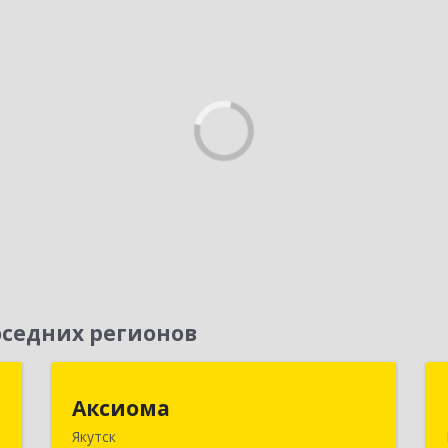
седних регионов
"
Аксиома
Аксиома
Якутск
,
677000, Саха /Якутия/ Респ, Якутск г,