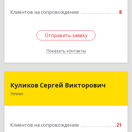
Подробнее
Клиентов на сопровождении
8
Отправить заявку
Отправить заявку
Показать контакты
Назад
Куликов Сергей Викторович
Куликов Сергей Викторович
Неман
238710, Калининградская обл, Неман г,
Красноармейская ул, дом № 8, кв.60
Подробнее
Клиентов на сопровождении
21