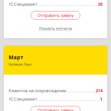
1С:Специалист
20
Отправить заявку
Отправить заявку
Показать контакты
Назад
Март
Март
Великие Луки
182113, Псковская обл, Великие Луки г,
Ботвина ул, дом № 17 А, пом.1003
Подробнее
Клиентов на сопровождении
214
1С:Специалист
1
Отправить заявку
Отправить заявку