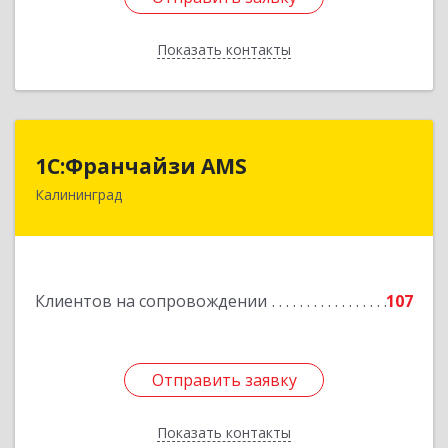
Показать контакты
Назад
1С:Франчайзи AMS
1С:Франчайзи AMS
Калининград
238325, Калининградская обл, Гурьевский р-н,
Луговое п, Центральная ул, дом № 17
Подробнее
Клиентов на сопровождении
107
Отправить заявку
Отправить заявку
Показать контакты
Назад