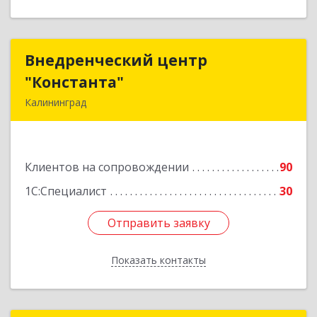
Внедренческий центр
Внедренческий центр
"Константа"
"Константа"
Калининград
236006, Калининградская обл, Калининград г,
К.Маркса ул, дом № 18, оф.701
Клиентов на сопровождении
90
Подробнее
1С:Специалист
30
Отправить заявку
Отправить заявку
Показать контакты
Назад