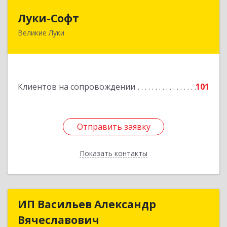
Луки-Софт
Луки-Софт
Великие Луки
182113, Псковская обл, Великие Луки г,
Октябрьский пр-кт, дом № 56А, оф.2
Подробнее
Клиентов на сопровождении
101
Отправить заявку
Отправить заявку
Показать контакты
Назад
ИП Васильев Александр
ИП Васильев Александр
Вячеславович
Вячеславович