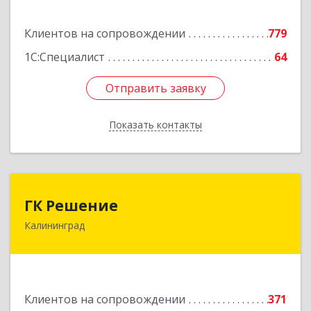
Подробнее
Клиентов на сопровождении
779
1С:Специалист
64
Отправить заявку
Отправить заявку
Показать контакты
Назад
ГК Решение
ГК Решение
Калининград
236038, Калининградская обл, Калининград г,
Липовая аллея ул, дом № 2
Подробнее
Клиентов на сопровождении
371