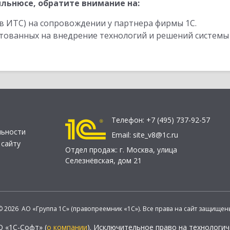
льнюсе, обратите внимание на:
в ИТС) на сопровождении у партнера фирмы 1С.
стованных на внедрение технологий и решений системы
Телефон:
+7 (495) 737-92-57
льности
Email:
site_v8@1c.ru
 сайту
Отдел продаж:
г. Москва
,
улица
Селезнёвская, дом 21
© 2026 АО «Группа 1С» (правопреемник «1С»). Все права на сайт защищен
О «1С-Софт» (
о компании
). Исключительное право на технологи