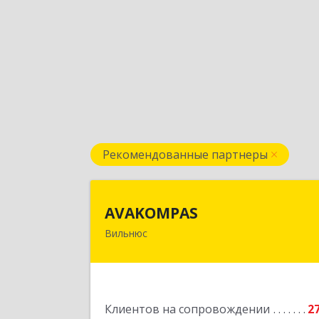
Рекомендованные партнеры
AVAKOMPA
AVAKOMPAS
Вильнюс
Литва, LT-08236, г. Вильнюс, ул
J.Galvydzio , д.
Подробне
Клиентов на сопровождении
2