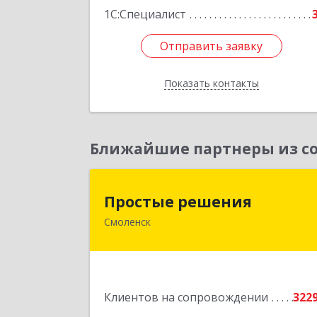
1С:Специалист
Отправить заявку
Отправить заявку
Показать контакты
Назад
Ближайшие партнеры из со
Простые решени
Простые решения
Смоленск
214015, Смоленская обл, Смоленск г
Большая Краснофлотская ул, дом 
1
Подробне
Клиентов на сопровождении
322