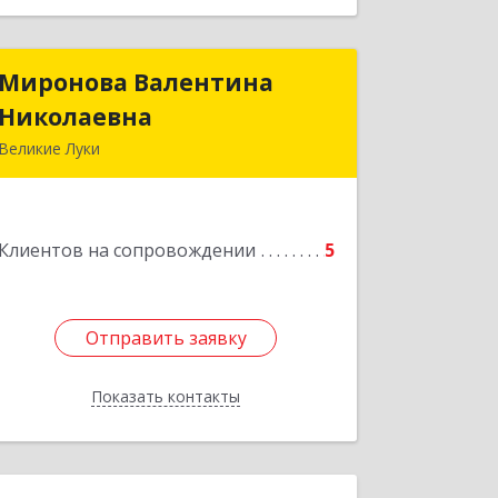
Миронова Валентина
Миронова Валентина
Николаевна
Николаевна
Великие Луки
Подробнее
Клиентов на сопровождении
5
Отправить заявку
Отправить заявку
Показать контакты
Назад