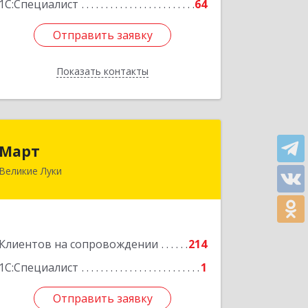
1С:Специалист
64
Отправить заявку
Отправить заявку
Показать контакты
Назад
Март
Март
Великие Луки
182113, Псковская обл, Великие Луки
г, Ботвина ул, дом № 17 А, пом.1003
Подробнее
Клиентов на сопровождении
214
1С:Специалист
1
Отправить заявку
Отправить заявку