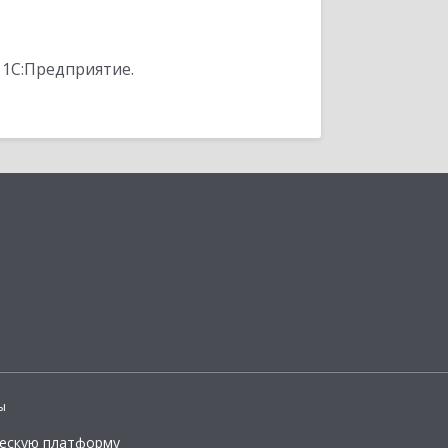
 1С:Предприятие.
ы
ческую платформу