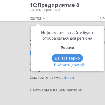
1С:Предприятие 8
Система программ
Россия
Пр
Главная
Сервисы ИТС
1С:Сверка 2.0
1С:Сверк
Информация на сайте будет
отображаться для региона
Заказать 1С:Сверка 2.
Россия
в Вильнюсе
Да, все верно
Ознакомьтесь с информационными карт
Выбрать другой
внедрение продукта.
Смотрите также:
Литва
Партнеры в вашем регионе: