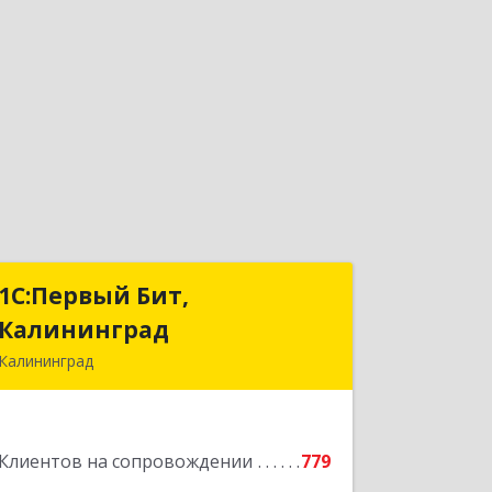
1С:Первый Бит,
1С:Первый Бит,
Калининград
Калининград
Калининград
236006, Калининградская обл,
Калининград г, Ленинский пр-кт, дом
№ 30
Клиентов на сопровождении
779
Подробнее