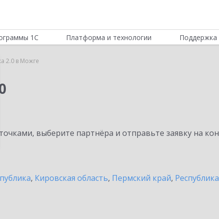
ограммы 1С
Платформа и технологии
Поддержка 
а 2.0 в Можге
0
очками, выберите партнёра и отправьте заявку на ко
спублика
,
Кировская область
,
Пермский край
,
Республик