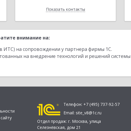
Показать контакты
Назад
атите внимание на:
в ИТС) на сопровождении у партнера фирмы 1С.
стованных на внедрение технологий и решений системы
Телефон:
+7 (495) 737-92-57
льности
Email:
site_v8@1c.ru
 сайту
Отдел продаж:
г. Москва
,
улица
Селезнёвская, дом 21