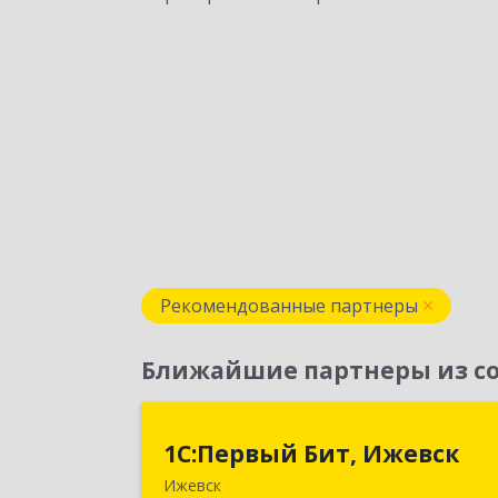
Рекомендованные партнеры
Ближайшие партнеры из со
1С:Первый Бит, Ижевс
1С:Первый Бит, Ижевск
Ижевск
426008, Удмуртская Респ, Ижевск г