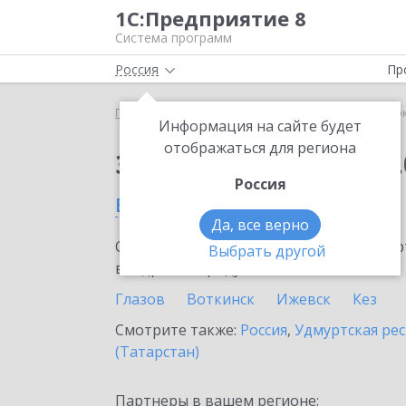
1С:Предприятие 8
Система программ
Россия
Пр
Главная
Сервисы ИТС
1С:Сверка 2.0
1С:Сверк
Информация на сайте будет
отображаться для региона
Заказать 1С:Сверка 2.
Россия
в Можге
Да, все верно
Ознакомьтесь с информационными карт
Выбрать другой
внедрение продукта.
Глазов
Воткинск
Ижевск
Кез
Смотрите также:
Россия
,
Удмуртская ре
(Татарстан)
Партнеры в вашем регионе: