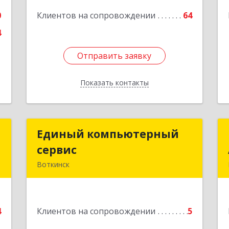
0
Клиентов на сопровождении
64
е
4
Отправить заявку
Отправить заявку
Показать контакты
Назад
м
Единый компьютерный
Единый компьютерный
ч
сервис
сервис
Воткинск
,
Подробнее
№
"
4
Клиентов на сопровождении
5
е