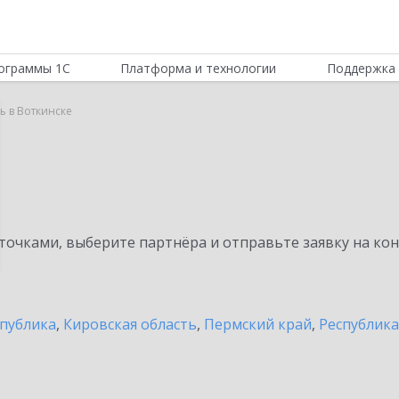
ограммы 1С
Платформа и технологии
Поддержка 
ь в Воткинске
очками, выберите партнёра и отправьте заявку на ко
спублика
,
Кировская область
,
Пермский край
,
Республик