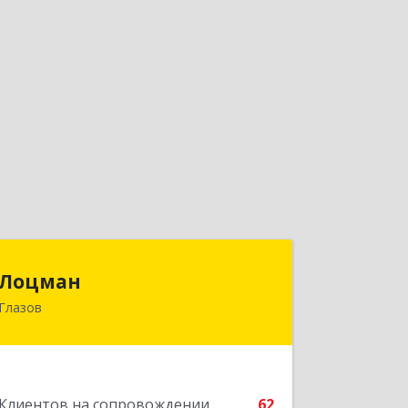
Лоцман
Лоцман
Глазов
427620, Удмуртская Респ, Глазов г,
Сибирская ул, дом № 20
Подробнее
Клиентов на сопровождении
62