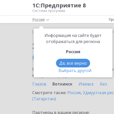
1С:Предприятие 8
Система программ
Россия
Пр
Главная
Сервисы ИТС
1С:Подпись
1С:Подпис
Информация на сайте будет
отображаться для региона
Заказать 1С:Подпись
Россия
в Воткинске
Да, все верно
Ознакомьтесь с информационными карт
Выбрать другой
внедрение продукта.
Глазов
Воткинск
Ижевск
Кез
Смотрите также:
Россия
,
Удмуртская ре
(Татарстан)
Партнеры в вашем регионе: