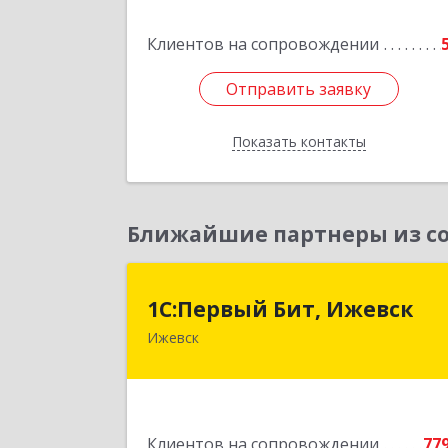
Клиентов на сопровождении
Отправить заявку
Отправить заявку
Показать контакты
Назад
Ближайшие партнеры из со
1С:Первый Бит, Ижевс
1С:Первый Бит, Ижевск
Ижевск
426008, Удмуртская Респ, Ижевск г
Коммунаров ул, дом № 23
Подробне
Клиентов на сопровождении
77