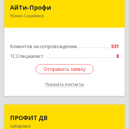
АйТи-Профи
АйТи-Профи
Южно-Сахалинск
693023, Сахалинская обл, город Южно-
Сахалинск г.о., Южно-Сахалинск г, Емельянова
А.О. ул, дом № 4
Подробнее
Клиентов на сопровождении
531
1С:Специалист
8
Отправить заявку
Отправить заявку
Показать контакты
Назад
ПРОФИТ ДВ
ПРОФИТ ДВ
Хабаровск
680000, Хабаровский край, Хабаровск г,