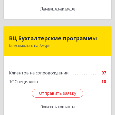
Показать контакты
Назад
ВЦ Бухгалтерские программы
ВЦ Бухгалтерские программы
Комсомольск-на-Амуре
681000, Хабаровский край, Комсомольск-на-
Амуре г, Сидоренко ул, дом № 1А
Подробнее
Клиентов на сопровождении
97
1С:Специалист
10
Отправить заявку
Отправить заявку
Показать контакты
Назад