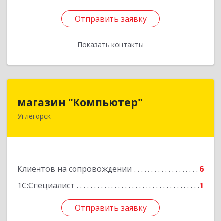
Отправить заявку
Отправить заявку
Показать контакты
Назад
магазин "Компьютер"
магазин "Компьютер"
Углегорск
694920, Сахалинская обл, Углегорский р-н,
Углегорск г, Победы ул, дом № 169, оф.4
Подробнее
Клиентов на сопровождении
6
1С:Специалист
1
Отправить заявку
Отправить заявку