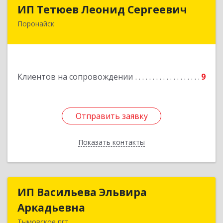
ИП Тетюев Леонид Сергеевич
ИП Тетюев Леонид Сергеевич
Поронайск
694242, Сахалинская обл, Поронайск г, Фрунзе
ул, дом № 14, кв.51
Подробнее
Клиентов на сопровождении
9
Отправить заявку
Отправить заявку
Показать контакты
Назад
ИП Васильева Эльвира
ИП Васильева Эльвира
Аркадьевна
Аркадьевна
Тымовское пгт.