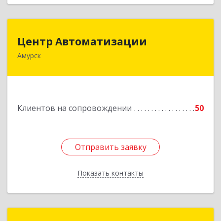
Центр Автоматизации
Центр Автоматизации
Амурск
682640, Хабаровский край, Амурск г, Мира пр-
кт, дом № 55, оф.2
Подробнее
Клиентов на сопровождении
50
Отправить заявку
Отправить заявку
Показать контакты
Назад