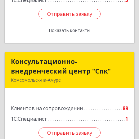
1С:Специалист
3
Отправить заявку
Отправить заявку
Показать контакты
Назад
Консультационно-
Консультационно-
внедренческий центр "Спк"
внедренческий центр "Спк"
Комсомольск-на-Амуре
681013, Хабаровский край, Комсомольск-на-
Амуре г, Димитрова, дом № 5, кв.302
Клиентов на сопровождении
89
Подробнее
1С:Специалист
1
Отправить заявку
Отправить заявку