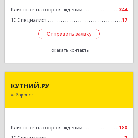
Подробнее
Клиентов на сопровождении
344
1С:Специалист
17
Отправить заявку
Отправить заявку
Показать контакты
Назад
КУТНИЙ.РУ
КУТНИЙ.РУ
Хабаровск
680007, Хабаровский край, Хабаровск г,
Шевчука ул, дом № 42, оф.505
Подробнее
Клиентов на сопровождении
180