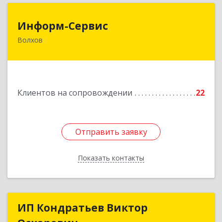
Информ-Сервис
Информ-Сервис
Волхов
187400, Ленинградская обл, Волхов г,
Волховский пр-кт, дом № 7
Подробнее
Клиентов на сопровождении
22
Отправить заявку
Отправить заявку
Показать контакты
Назад
ИП Кондратьев Виктор
ИП Кондратьев Виктор