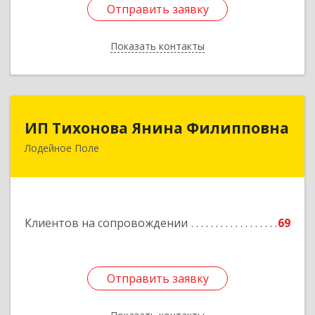
Отправить заявку
Отправить заявку
Показать контакты
Назад
ИП Тихонова Янина Филипповна
ИП Тихонова Янина Филипповна
Лодейное Поле
187700, Ленинградская обл, Лодейнопольский
р-н, Лодейное Поле г, Урицкого пр-кт, дом №
11А
Подробнее
Клиентов на сопровождении
69
Отправить заявку
Отправить заявку