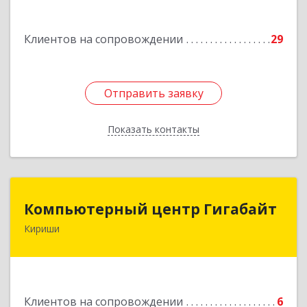
Подробнее
Клиентов на сопровождении
29
Отправить заявку
Отправить заявку
Показать контакты
Назад
Компьютерный центр Гигабайт
Компьютерный центр Гигабайт
Кириши
187110, Ленинградская обл, Кириши г,
Нефтехимиков ул, дом № 31
Подробнее
Клиентов на сопровождении
6