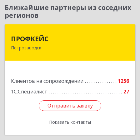
Ближайшие партнеры из соседних
регионов
ПРОФКЕЙС
ПРОФКЕЙС
Петрозаводск
185035, Карелия Респ, Петрозаводск г, Красная
ул, дом № 10
Подробнее
Клиентов на сопровождении
1256
1С:Специалист
27
Отправить заявку
Отправить заявку
Показать контакты
Назад