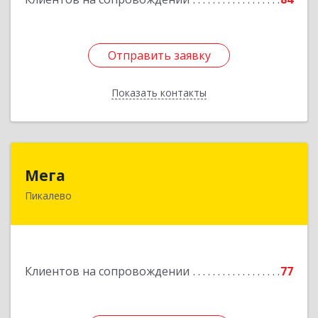
Отправить заявку
Отправить заявку
Показать контакты
Назад
Мега
Мега
Пикалево
187600, Ленинградская обл, Пикалево г,
Заводская ул, дом № 10
Подробнее
Клиентов на сопровождении
77