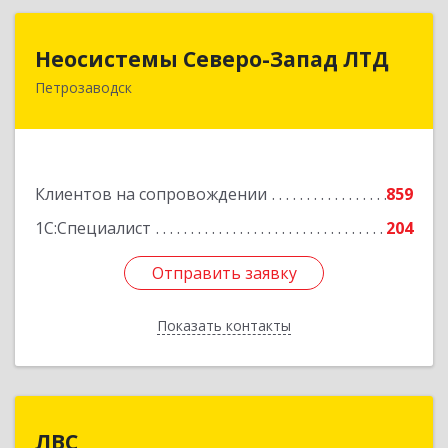
Неосистемы Северо-Запад ЛТД
Неосистемы Северо-Запад ЛТД
Петрозаводск
185001, Карелия Респ, Петрозаводск г,
Первомайский (Первомайский р-н) пр-кт, дом
№ 54, пом.27
Подробнее
Клиентов на сопровождении
859
1С:Специалист
204
Отправить заявку
Отправить заявку
Показать контакты
Назад
ЛВС
ЛВС