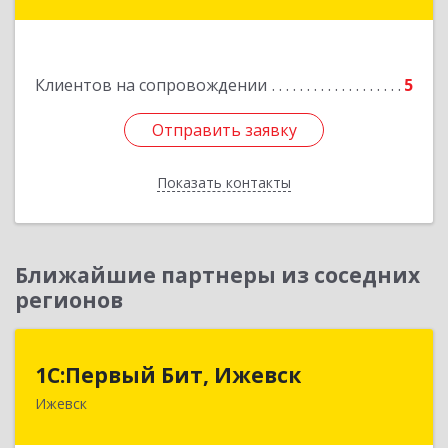
Подробнее
Клиентов на сопровождении
5
Отправить заявку
Отправить заявку
Показать контакты
Назад
Ближайшие партнеры из соседних
регионов
1С:Первый Бит, Ижевск
1С:Первый Бит, Ижевск
Ижевск
426008, Удмуртская Респ, Ижевск г,
Коммунаров ул, дом № 234