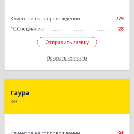
Подробнее
Клиентов на сопровождении
779
1С:Специалист
28
Отправить заявку
Отправить заявку
Показать контакты
Назад
Гаура
Гаура
Кез
427580, Удмуртская Респ, Кезский р-н, Кез п,
Кооперативная ул, дом № 12
Подробнее
Клиентов на сопровождении
91