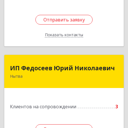
Отправить заявку
Отправить заявку
Показать контакты
Назад
ИП Федосеев Юрий Николаевич
ИП Федосеев Юрий Николаевич
Нытва
617000, Пермский край, Нытвенский р-н,
Нытва г, Ленина пр-кт, дом № 36 8
Подробнее
Клиентов на сопровождении
3