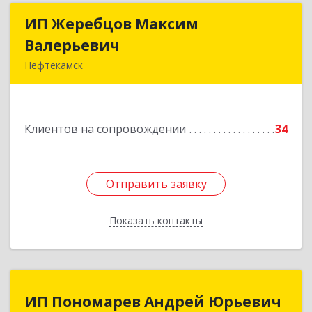
ИП Жеребцов Максим
ИП Жеребцов Максим
Валерьевич
Валерьевич
Нефтекамск
452680, Башкортостан Респ, Нефтекамск г,
Зодчих ул, строение № 20 "В"
Клиентов на сопровождении
34
Подробнее
Отправить заявку
Отправить заявку
Показать контакты
Назад
ИП Пономарев Андрей Юрьевич
ИП Пономарев Андрей Юрьевич