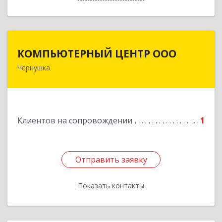
КОМПЬЮТЕРНЫЙ ЦЕНТР ООО
КОМПЬЮТЕРНЫЙ ЦЕНТР ООО
Чернушка
617830, Пермский край г. Чернушка, ул.
Коммунистическая, д. 9
Подробнее
Клиентов на сопровождении
1
Отправить заявку
Отправить заявку
Показать контакты
Назад