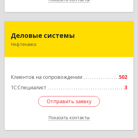
Деловые системы
Деловые системы
Нефтекамск
452689, Башкортостан Респ, Нефтекамск г,
Ленина ул, дом № 47В, пом.3
Подробнее
Клиентов на сопровождении
502
1С:Специалист
3
Отправить заявку
Отправить заявку
Показать контакты
Назад