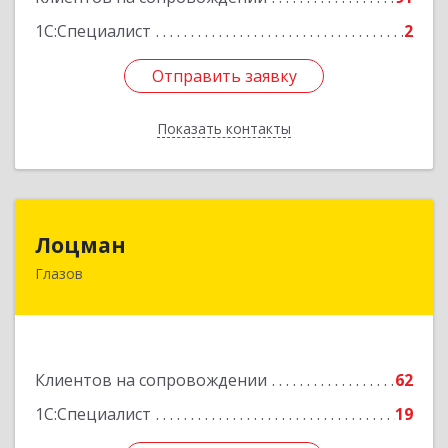
1С:Специалист
2
Отправить заявку
Отправить заявку
Показать контакты
Назад
Лоцман
Лоцман
Глазов
427620, Удмуртская Респ, Глазов г, Сибирская
ул, дом № 20
Подробнее
Клиентов на сопровождении
62
1С:Специалист
19