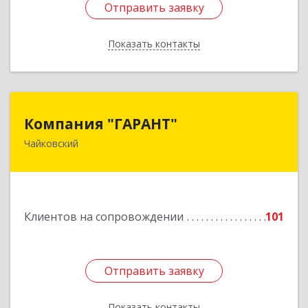
Отправить заявку
Отправить заявку
Показать контакты
Назад
Компания "ГАРАНТ"
Компания "ГАРАНТ"
Чайковский
617760, Пермский край, Чайковский г, Карла
Маркса ул, дом № 31, оф.3
Подробнее
Клиентов на сопровождении
101
Отправить заявку
Отправить заявку
Показать контакты
Назад