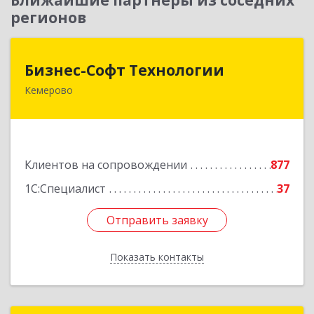
Ближайшие партнеры из соседних
регионов
Бизнес-Софт Технологии
Бизнес-Софт Технологии
Кемерово
650992, Кемеровская область - Кузбасс обл,
Кемерово г, Советский пр-кт, дом № 2/8, оф.401
Подробнее
Клиентов на сопровождении
877
1С:Специалист
37
Отправить заявку
Отправить заявку
Показать контакты
Назад