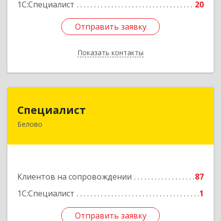
1С:Специалист
20
Отправить заявку
Отправить заявку
Показать контакты
Назад
Специалист
Специалист
Белово
Кемеровская обл, Белово г, Ленина ул, дом №
31-2
Подробнее
Клиентов на сопровождении
87
1С:Специалист
1
Отправить заявку
Отправить заявку