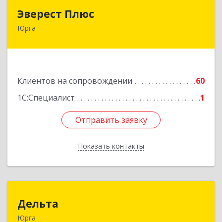
Эверест Плюс
Эверест Плюс
Юрга
652055, Кемеровская обл, Юрга г, Московская
ул, дом № 9, оф.1
Подробнее
Клиентов на сопровождении
60
1С:Специалист
1
Отправить заявку
Отправить заявку
Показать контакты
Назад
Дельта
Дельта
Юрга
652050, Кемеровская область - Кузбасс обл,