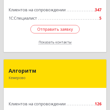
Подробнее
Клиентов на сопровождении
347
1С:Специалист
5
Отправить заявку
Отправить заявку
Показать контакты
Назад
Алгоритм
Алгоритм
Кемерово
650043, Кемеровская обл, Кемерово г,
Мичурина пер, дом № 5, кв.192
Подробнее
Клиентов на сопровождении
126