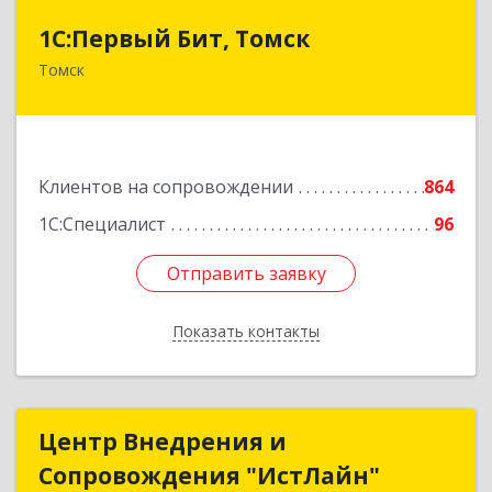
1С:Первый Бит, Томск
1С:Первый Бит, Томск
Томск
634041, Томская обл, Томск г, Кирова пр-кт,
дом № 51А, оф.508
Подробнее
Клиентов на сопровождении
864
1С:Специалист
96
Отправить заявку
Отправить заявку
Показать контакты
Назад
Центр Внедрения и
Центр Внедрения и
Сопровождения "ИстЛайн"
Сопровождения "ИстЛайн"