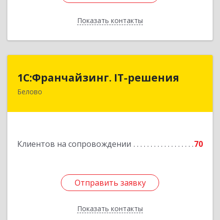
Показать контакты
Назад
1С:Франчайзинг. IT-решения
1С:Франчайзинг. IT-решения
Белово
652600, Кемеровская обл, Белово г,
Железнодорожный пер, дом № 27
Подробнее
Клиентов на сопровождении
70
Отправить заявку
Отправить заявку
Показать контакты
Назад