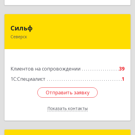
Сильф
Сильф
Северск
636000, Томская обл, Северск г, Спортивная ул,
дом № 2, оф.1
Подробнее
Клиентов на сопровождении
39
1С:Специалист
1
Отправить заявку
Отправить заявку
Показать контакты
Назад