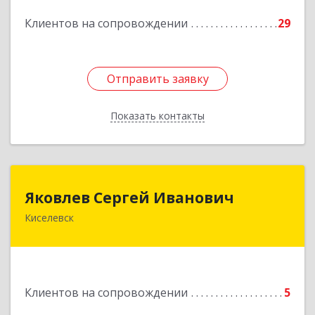
Подробнее
Клиентов на сопровождении
29
Отправить заявку
Отправить заявку
Показать контакты
Назад
Яковлев Сергей Иванович
Яковлев Сергей Иванович
Киселевск
650002, Кемеровская обл, г.Кемерово, пр-т
Шахтеров, дом № 90, кв.104
Подробнее
Клиентов на сопровождении
5