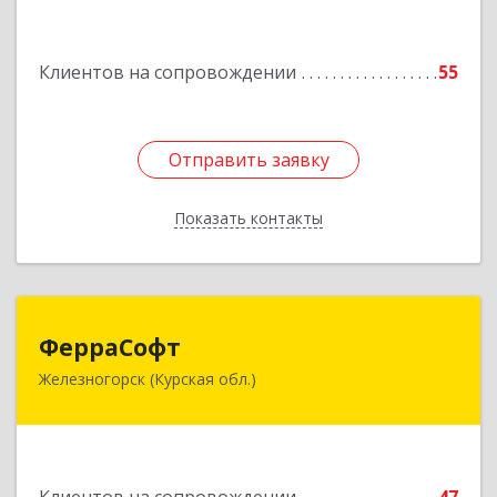
дом № 7, кв.11
Клиентов на сопровождении
55
Подробнее
Отправить заявку
Отправить заявку
Показать контакты
Назад
ФерраСофт
ФерраСофт
Железногорск (Курская обл.)
307179, Курская обл, Железногорск г, Ленина ул,
дом № 92, корпус 1, оф.2-34
Подробнее