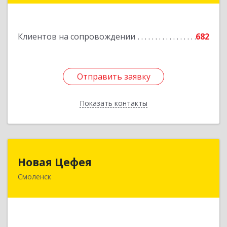
Подробнее
Клиентов на сопровождении
682
Отправить заявку
Отправить заявку
Показать контакты
Назад
Новая Цефея
Новая Цефея
Смоленск
214018, Смоленская обл, Смоленск г, Раевского
ул, дом № 10
Подробнее