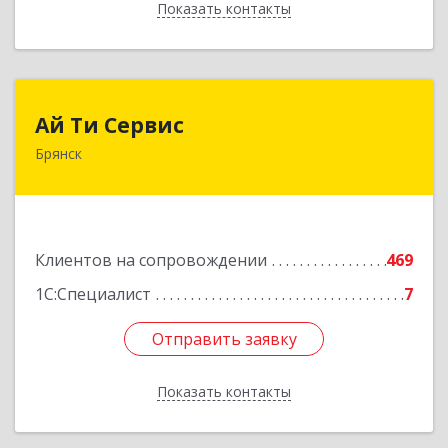
Показать контакты
Назад
Ай Ти Сервис
Ай Ти Сервис
Брянск
241035, Брянская обл, Брянск г, Брянской
Пролетарской Дивизии ул, дом № 9
Подробнее
Клиентов на сопровождении
469
1С:Специалист
7
Отправить заявку
Отправить заявку
Показать контакты
Назад