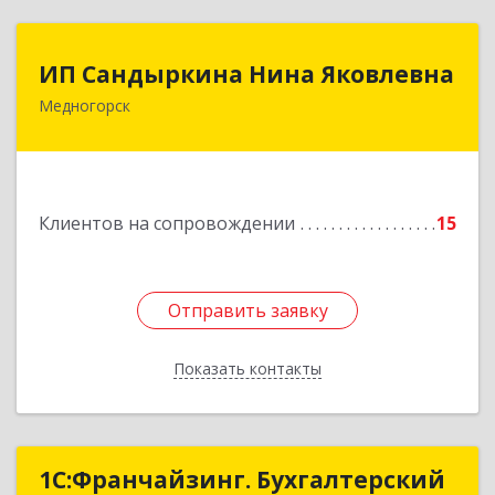
ИП Сандыркина Нина Яковлевна
ИП Сандыркина Нина Яковлевна
Медногорск
462270, Оренбургская обл, Медногорск г,
Металлургов ул, дом № 19, кв.22
Подробнее
Клиентов на сопровождении
15
Отправить заявку
Отправить заявку
Показать контакты
Назад
1С:Франчайзинг. Бухгалтерский
1С:Франчайзинг. Бухгалтерский