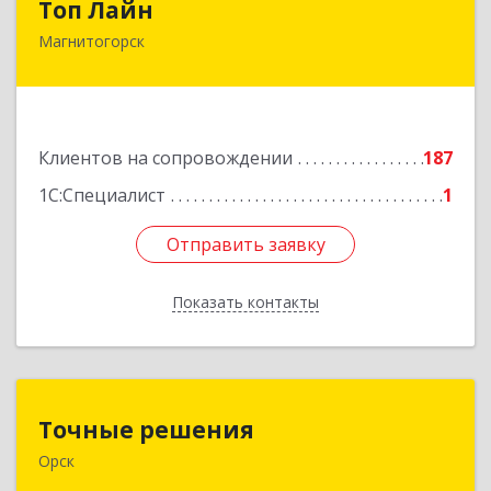
Топ Лайн
Магнитогорск
454000, Челябинская обл, Магнитогорск г,
Галиуллина ул, дом № 11, А, кв.1
Подробнее
Клиентов на сопровождении
187
1С:Специалист
1
Отправить заявку
Отправить заявку
Показать контакты
Назад
Точные решения
Точные решения
Орск
462403, Оренбургская обл, Орск г,