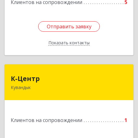
Клиентов на сопровождении
5
Отправить заявку
Отправить заявку
Показать контакты
Назад
К-Центр
К-Центр
Кувандык
462243, Оренбургская обл, Кувандыкский р-н,
Кувандык г, Ленина ул, дом № 20
Подробнее
Клиентов на сопровождении
1