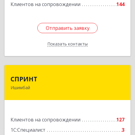
Клиентов на сопровождении
144
Отправить заявку
Отправить заявку
Показать контакты
Назад
СПРИНТ
СПРИНТ
Ишимбай
453201, Башкортостан Респ, Ишимбайский р-н,
Ишимбай г, Якупа Кулмыя ул, дом № 25
Подробнее
Клиентов на сопровождении
127
1С:Специалист
3