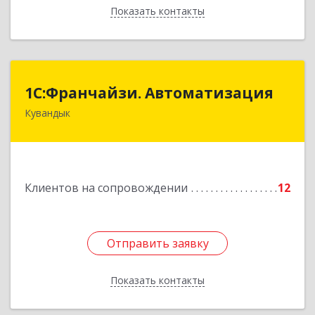
Показать контакты
Назад
1С:Франчайзи. Автоматизация
1С:Франчайзи. Автоматизация
Кувандык
462220, Оренбургская обл, Кувандыкский р-н,
Кувандык г, Советская ул, дом № 10
Подробнее
Клиентов на сопровождении
12
Отправить заявку
Отправить заявку
Показать контакты
Назад