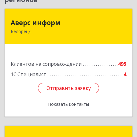
Аверс информ
Аверс информ
Белорецк
453500, Башкортостан Респ, Белорецкий р-н,
Белорецк г, 50 лет Октября ул, дом № 55,
корпус 1
Подробнее
Клиентов на сопровождении
495
1С:Специалист
4
Отправить заявку
Отправить заявку
Показать контакты
Назад
Топ Лайн