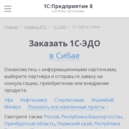
1С:Предприятие 8
Система программ
Главная
Сервисы ИТС
1С-ЭДО
1С-ЭДО в Сибае
Заказать 1С-ЭДО
в Сибае
Ознакомьтесь с информационными карточками,
выберите партнёра и отправьте заявку на
консультацию, приобретение или внедрение
продукта.
Уфа
Нефтекамск
Стерлитамак
Ишимбай
Мелеуз
Показать все населенные
пункты
Смотрите также:
Россия
,
Республика Башкортостан
,
Оренбургская область
,
Пермский край
,
Республика