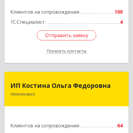
Подробнее
Клиентов на сопровождении
100
1С:Специалист
4
Отправить заявку
Отправить заявку
Показать контакты
Назад
ИП Костина Ольга Федоровна
ИП Костина Ольга Федоровна
Нижнекамск
Подробнее
Клиентов на сопровождении
64