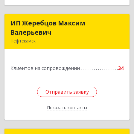
ИП Жеребцов Максим
ИП Жеребцов Максим
Валерьевич
Валерьевич
Нефтекамск
452680, Башкортостан Респ, Нефтекамск г,
Зодчих ул, строение № 20 "В"
Клиентов на сопровождении
34
Подробнее
Отправить заявку
Отправить заявку
Показать контакты
Назад