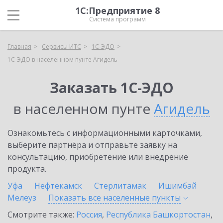
1С:Предприятие 8
Система программ
Главная
Сервисы ИТС
1С-ЭДО
1С-ЭДО в населенном пунте Агидель
Заказать 1С-ЭДО
в населенном пунте
Агидель
Ознакомьтесь с информационными карточками,
выберите партнёра и отправьте заявку на
консультацию, приобретение или внедрение
продукта.
Уфа
Нефтекамск
Стерлитамак
Ишимбай
Мелеуз
Показать все населенные
пункты
Смотрите также:
Россия
,
Республика Башкортостан
,