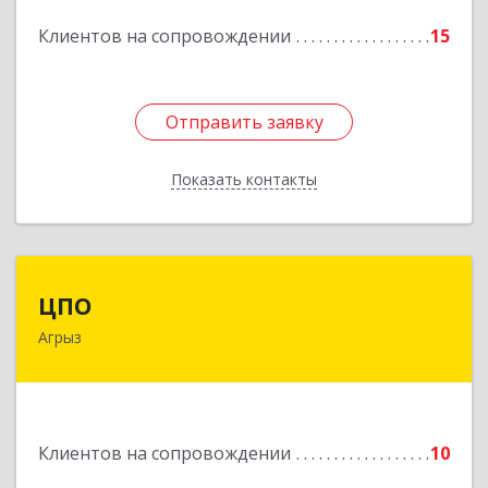
Подробнее
Клиентов на сопровождении
15
Отправить заявку
Отправить заявку
Показать контакты
Назад
ЦПО
ЦПО
Агрыз
422230, Татарстан Респ (Татарстан), м.р-н
Агрызский, г.п. город Агрыз, Агрыз г, Гагарина
ул, дом № 70, пом.1000, пом.3
Подробнее
Клиентов на сопровождении
10