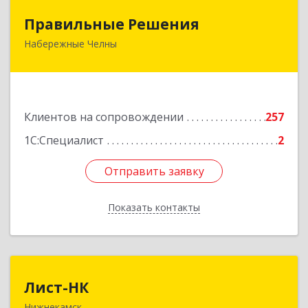
Правильные Решения
Правильные Решения
Набережные Челны
423832, Татарстан Респ, Набережные Челны г,
Дружбы Народов пр-кт, дом № 38А, кв.55
Подробнее
Клиентов на сопровождении
257
1С:Специалист
2
Отправить заявку
Отправить заявку
Показать контакты
Назад
Лист-НК
Лист-НК
Нижнекамск