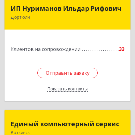
ИП Нуриманов Ильдар Рифович
ИП Нуриманов Ильдар Рифович
Дюртюли
452320, Башкортостан Респ, Дюртюли г,
Первомайская ул, 2а, кв.76
Подробнее
Клиентов на сопровождении
33
Отправить заявку
Отправить заявку
Показать контакты
Назад
Единый компьютерный сервис
Единый компьютерный сервис
Воткинск