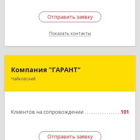
Отправить заявку
Отправить заявку
Показать контакты
Назад
Компания "ГАРАНТ"
Компания "ГАРАНТ"
Чайковский
617760, Пермский край, Чайковский г, Карла
Маркса ул, дом № 31, оф.3
Подробнее
Клиентов на сопровождении
101
Отправить заявку
Отправить заявку