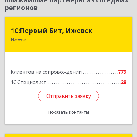
Ближайшие партнеры из соседних
регионов
1С:Первый Бит, Ижевск
1С:Первый Бит, Ижевск
Ижевск
426008, Удмуртская Респ, Ижевск г,
Коммунаров ул, дом № 234
Подробнее
Клиентов на сопровождении
779
1С:Специалист
28
Отправить заявку
Отправить заявку
Показать контакты
Назад