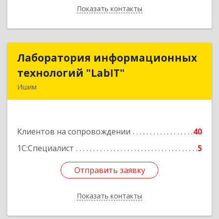
Показать контакты
Назад
Лаборатория информационных
Лаборатория информационных
технологий "LabIT"
технологий "LabIT"
Ишим
627753, Тюменская обл, Ишимский р-н, Ишим г,
Ф.Энгельса ул, дом № 26
Клиентов на сопровождении
40
Подробнее
1С:Специалист
5
Отправить заявку
Отправить заявку
Показать контакты
Назад