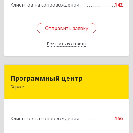
Клиентов на сопровождении
142
Отправить заявку
Отправить заявку
Показать контакты
Назад
Программный центр
Программный центр
Бердск
633004, Новосибирская обл, Бердск г,
Химзаводская ул, дом № 9/4
Подробнее
Клиентов на сопровождении
166