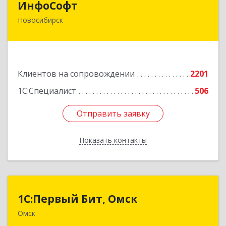
ИнфоСофт
Новосибирск
630091, Новосибирская обл, Новосибирск г,
Крылова ул, дом № 31
Подробнее
Клиентов на сопровождении
2201
1С:Специалист
506
Отправить заявку
Отправить заявку
Показать контакты
Назад
1С:Первый Бит, Омск
1С:Первый Бит, Омск
Омск
644099, Омская обл, Омск г, Гагарина ул, дом №