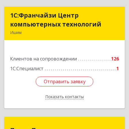
1С:Франчайзи Центр
1С:Франчайзи Центр
компьютерных технологий
компьютерных технологий
Ишим
627750, Тюменская обл, Ишим г, 30 лет ВЛКСМ
ул, дом № 28/2
Клиентов на сопровождении
126
Подробнее
1С:Специалист
1
Отправить заявку
Отправить заявку
Показать контакты
Назад
Пульс-Про