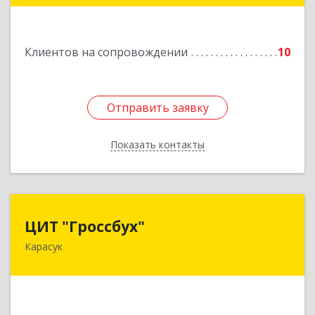
Подробнее
Клиентов на сопровождении
10
Отправить заявку
Отправить заявку
Показать контакты
Назад
ЦИТ "Гроссбух"
ЦИТ "Гроссбух"
Карасук
632861, Новосибирская обл, Карасукский р-н,
Карасук г, Сорокина ул, дом № 9, оф.3
Подробнее