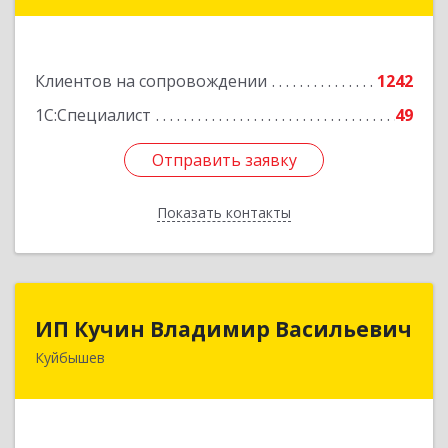
14, оф.208
Подробнее
Клиентов на сопровождении
1242
1С:Специалист
49
Отправить заявку
Отправить заявку
Показать контакты
Назад
ИП Кучин Владимир Васильевич
ИП Кучин Владимир Васильевич
Куйбышев
632387, Новосибирская обл, Куйбышев г,
Тургенева ул, дом № 4
Подробнее