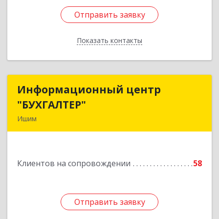
Отправить заявку
Отправить заявку
Показать контакты
Назад
Информационный центр
Информационный центр
"БУХГАЛТЕР"
"БУХГАЛТЕР"
Ишим
627750, Тюменская обл, Ишим г, Советская ул,
дом № 16
Клиентов на сопровождении
58
Подробнее
Отправить заявку
Отправить заявку