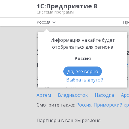
1С:Предприятие 8
Система программ
Россия
Пр
Главная
Сервисы ИТС
1С:ДиректБанк
1С:Дир
Информация на сайте будет
отображаться для региона
Заказать 1С:ДиректБ
Россия
в населенном пунте
Ле
Да, все верно
Ознакомьтесь с информационными карт
Выбрать другой
внедрение продукта.
Артем
Владивосток
Находка
Ар
Смотрите также:
Россия
,
Приморский к
Партнеры в вашем регионе: