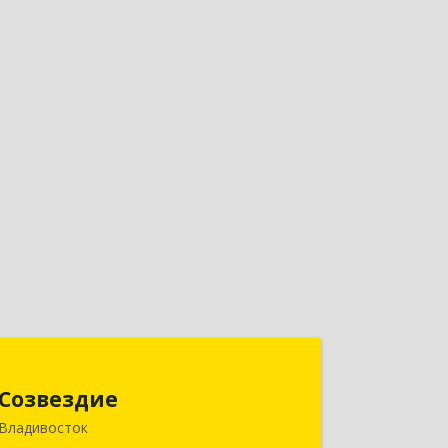
Созвездие
Созвездие
690069, Приморский край,
Владивосток
Владивосток г, Тухачевского ул, дом