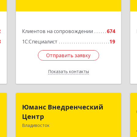
2
Подробнее
е
2
Клиентов на сопровождении
674
8
1С:Специалист
19
Отправить заявку
Отправить заявку
Показать контакты
Назад
а
Юманс Внедренческий
Юманс Внедренческий
Центр
Центр
,
1
Владивосток
690014, Приморский край,
Владивосток г, Некрасовская ул, дом