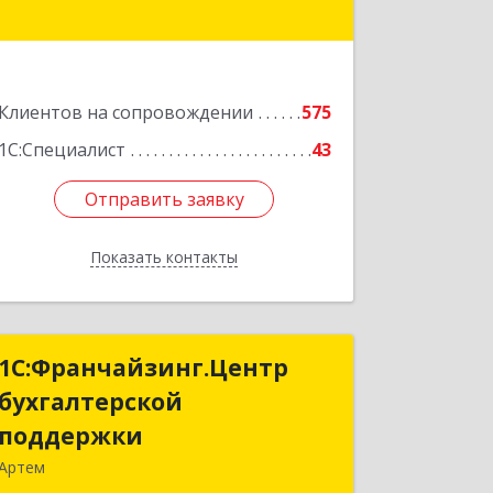
№ 62, кв.94
Подробнее
Клиентов на сопровождении
575
1С:Специалист
43
Отправить заявку
Отправить заявку
Показать контакты
Назад
1С:Франчайзинг.Центр
1С:Франчайзинг.Центр
бухгалтерской
бухгалтерской
поддержки
поддержки
Артем
692760, Приморский край, Артем г,