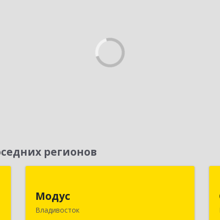
седних регионов
х
Модус
й
Модус
690091, Приморский край,
Владивосток
Владивосток г, ул. Фадеева, д. 10
к