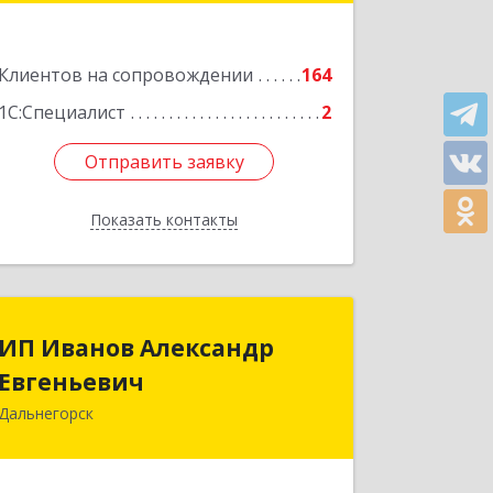
Фрунзе ул, дом № 54А, каб.21
Клиентов на сопровождении
164
Подробнее
1С:Специалист
2
Отправить заявку
Отправить заявку
Показать контакты
Назад
ИП Иванов Александр
ИП Иванов Александр
Евгеньевич
Евгеньевич
Дальнегорск
692446, Приморский край,
Дальнегорск г, Инженерная ул, дом №
28, кв.1