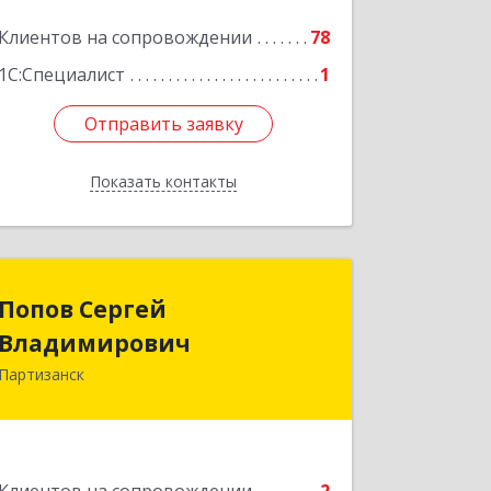
Подробнее
Клиентов на сопровождении
78
1С:Специалист
1
Отправить заявку
Отправить заявку
Показать контакты
Назад
Попов Сергей
Попов Сергей
Владимирович
Владимирович
Партизанск
692922, Приморский край, г. Находка,
ул. Пограничная, 30-18
Подробнее