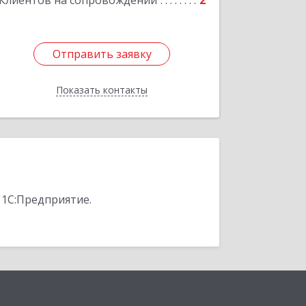
Клиентов на сопровождении
2
Отправить заявку
Отправить заявку
Показать контакты
Назад
 1С:Предприятие.