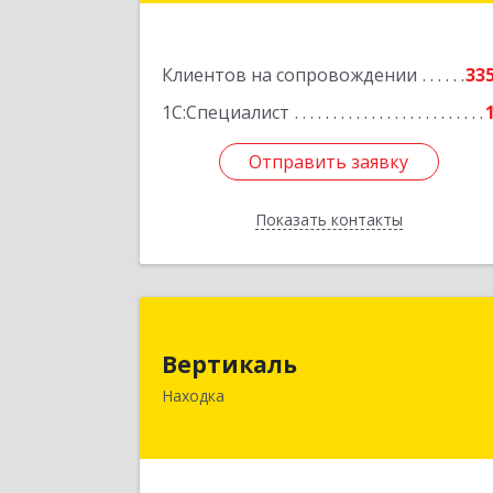
Подробне
Клиентов на сопровождении
33
1С:Специалист
Отправить заявку
Отправить заявку
Показать контакты
Назад
Вертикал
Вертикаль
692928, Приморский край, Находка г
Находка
Постышева ул, дом № 2
Подробне