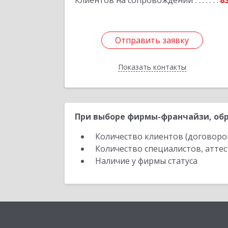
Клиентов на сопровождении
8
Отправить заявку
Отправить заявку
Показать контакты
Назад
При выборе фирмы-франчайзи, обр
Количество клиентов (договоро
Количество специалистов, атте
Наличие у фирмы статуса