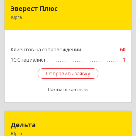
Эверест Плюс
Эверест Плюс
Юрга
652055, Кемеровская обл, Юрга г, Московская
ул, дом № 9, оф.1
Подробнее
Клиентов на сопровождении
60
1С:Специалист
1
Отправить заявку
Отправить заявку
Показать контакты
Назад
Дельта
Дельта
Юрга
652050, Кемеровская область - Кузбасс обл,