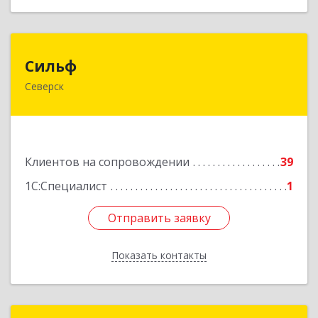
Сильф
Сильф
Северск
636000, Томская обл, Северск г, Спортивная ул,
дом № 2, оф.1
Подробнее
Клиентов на сопровождении
39
1С:Специалист
1
Отправить заявку
Отправить заявку
Показать контакты
Назад