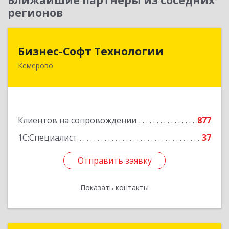
Ближайшие партнеры из соседних
регионов
Бизнес-Софт Технологии
Бизнес-Софт Технологии
Кемерово
650992, Кемеровская область - Кузбасс обл,
Кемерово г, Советский пр-кт, дом № 2/8, оф.401
Подробнее
Клиентов на сопровождении
877
1С:Специалист
37
Отправить заявку
Отправить заявку
Показать контакты
Назад