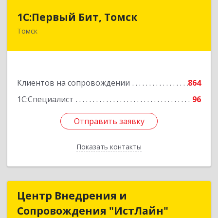
1С:Первый Бит, Томск
1С:Первый Бит, Томск
Томск
634041, Томская обл, Томск г, Кирова пр-кт,
дом № 51А, оф.508
Подробнее
Клиентов на сопровождении
864
1С:Специалист
96
Отправить заявку
Отправить заявку
Показать контакты
Назад
Центр Внедрения и
Центр Внедрения и
Сопровождения "ИстЛайн"
Сопровождения "ИстЛайн"