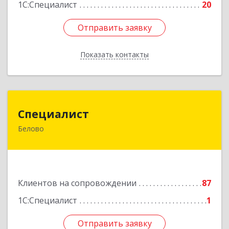
1С:Специалист
20
Отправить заявку
Отправить заявку
Показать контакты
Назад
Специалист
Специалист
Белово
Кемеровская обл, Белово г, Ленина ул, дом №
31-2
Подробнее
Клиентов на сопровождении
87
1С:Специалист
1
Отправить заявку
Отправить заявку