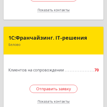
Показать контакты
Назад
1С:Франчайзинг. IT-решения
1С:Франчайзинг. IT-решения
Белово
652600, Кемеровская обл, Белово г,
Железнодорожный пер, дом № 27
Подробнее
Клиентов на сопровождении
70
Отправить заявку
Отправить заявку
Показать контакты
Назад