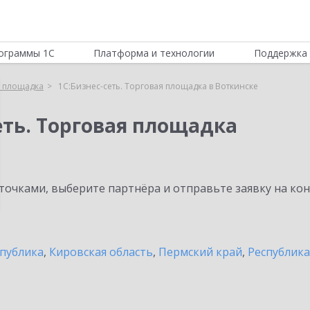
ограммы 1С
Платформа и технологии
Поддержка 
я площадка
1С:Бизнес-сеть. Торговая площадка в Воткинске
еть. Торговая площадка
очками, выберите партнёра и отправьте заявку на ко
спублика
,
Кировская область
,
Пермский край
,
Республик