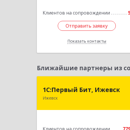
Клиентов на сопровождении
Отправить заявку
Отправить заявку
Показать контакты
Назад
Ближайшие партнеры из со
1С:Первый Бит, Ижевс
1С:Первый Бит, Ижевск
Ижевск
426008, Удмуртская Респ, Ижевск г
Коммунаров ул, дом № 23
Подробне
Клиентов на сопровождении
77