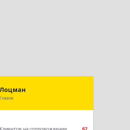
Лоцман
Лоцман
Глазов
427620, Удмуртская Респ, Глазов г,
Сибирская ул, дом № 20
Подробнее
Клиентов на сопровождении
62