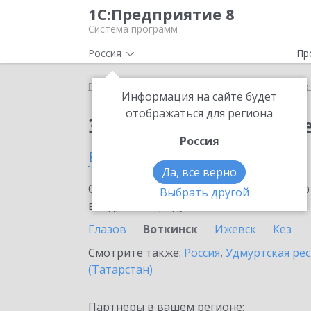
1С:Предприятие 8
Система программ
Россия
Пр
Главная
Сервисы ИТС
1С:Бизнес-сеть. Торгова
Информация на сайте будет
отображаться для региона
Заказать 1С:Бизнес-с
Россия
в Воткинске
Да, все верно
Ознакомьтесь с информационными карт
Выбрать другой
внедрение продукта.
Глазов
Воткинск
Ижевск
Кез
Смотрите также:
Россия
,
Удмуртская ре
(Татарстан)
Партнеры в вашем регионе: