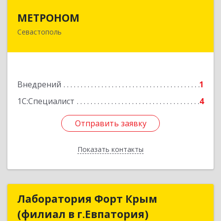
МЕТРОНОМ
МЕТРОНОМ
Севастополь
299008, Севастополь г, 6 Бастионная ул, дом №
46, гостиница "КРЫМ", оф.304
Подробнее
Внедрений
1
1С:Специалист
4
Отправить заявку
Отправить заявку
Показать контакты
Назад
Лаборатория Форт Крым
Лаборатория Форт Крым
(филиал в г.Евпатория)
(филиал в г.Евпатория)