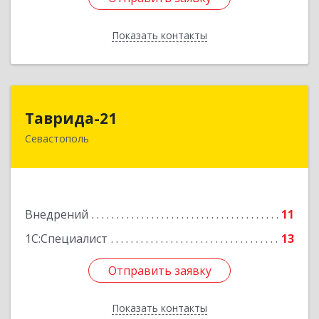
Показать контакты
Назад
Таврида-21
Таврида-21
Севастополь
299011, Севастополь г, Петрова Генерала ул,
дом № 20, корпус 1, оф.25
Подробнее
Внедрений
11
1С:Специалист
13
Отправить заявку
Отправить заявку
Показать контакты
Назад