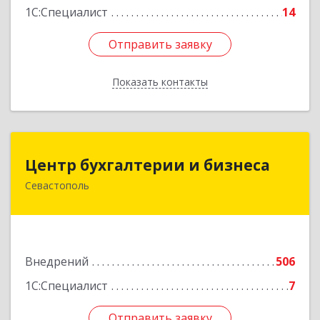
1С:Специалист
14
Отправить заявку
Отправить заявку
Показать контакты
Назад
Центр бухгалтерии и бизнеса
Центр бухгалтерии и бизнеса
Севастополь
299026, Севастополь г, Качинский туп, дом №
22
Подробнее
Внедрений
506
1С:Специалист
7
Отправить заявку
Отправить заявку