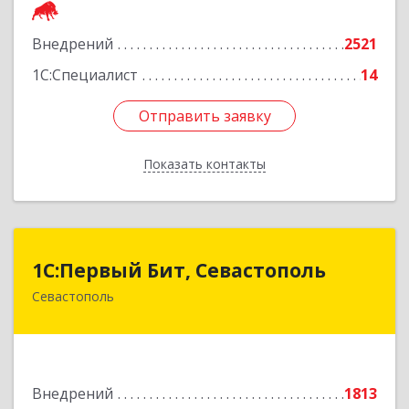
Подробнее
Внедрений
2521
1С:Специалист
14
Отправить заявку
Отправить заявку
Показать контакты
Назад
1С:Первый Бит, Севастополь
1С:Первый Бит, Севастополь
Севастополь
299007, Севастополь г, 4-я Бастионная ул, дом
№ 28/2, пом.XI-32
Подробнее
Внедрений
1813