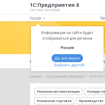
1С:Предприятие 8
Система программ
Россия
Пр
Информация на сайте будет
1С:Управлен
отображаться для региона
Россия
Да, все верно
О продукте
Базовая версия
Ф
Выбрать другой
Главная
1С:Управление торговлей 8
Полезные 
Реальная автоматизация
Конкурс ке
Розничная торговля
Производство