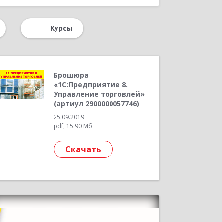
ствия
Управление продажами
Курсы
 предприятием
Облачные технологии
ками
Управление персоналом
равление затратами
Брошюра
«1С:Предприятие 8.
ельское хозяйство
Управление торговлей»
(артиул 2900000057746)
правления предприятием
25.09.2019
pdf, 15.90 Мб
1С:Лекторий
Маркетплейсы
Скачать
2024
Конкурс кейсов 2023