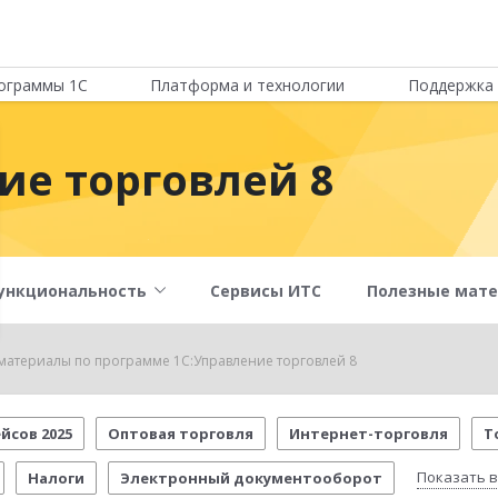
ограммы 1С
Платформа и технологии
Поддержка 
ие торговлей 8
ункциональность
Сервисы ИТС
Полезные мат
материалы по программе 1С:Управление торговлей 8
йсов 2025
Оптовая торговля
Интернет-торговля
Т
Показать в
Налоги
Электронный документооборот