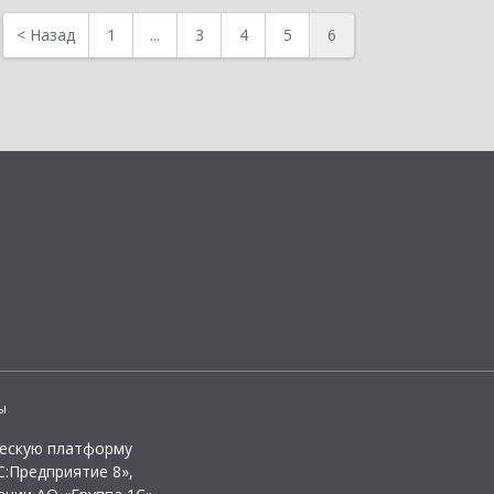
<
Назад
1
...
3
4
5
6
ы
ческую платформу
:Предприятие 8»,