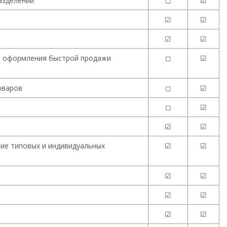
азделений
◻
☑
☑
☑
☑
☑
я оформления быстрой продажи
◻
☑
оваров
◻
☑
◻
☑
☑
☑
ие типовых и индивидуальных
☑
☑
☑
☑
☑
☑
☑
☑