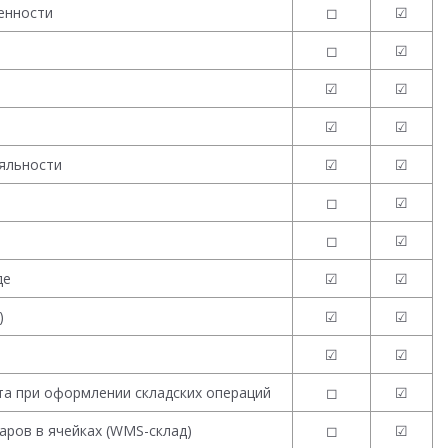
венности
◻
☑
◻
☑
☑
☑
☑
☑
ояльности
☑
☑
◻
☑
◻
☑
де
☑
☑
)
☑
☑
☑
☑
а при оформлении складских операций
◻
☑
аров в ячейках (WMS-склад)
◻
☑