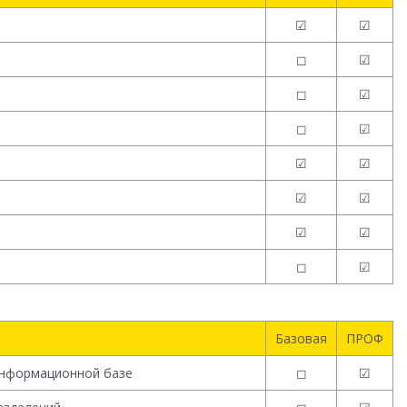
☑
☑
◻
☑
◻
☑
◻
☑
☑
☑
☑
☑
☑
☑
◻
☑
Базовая
ПРОФ
информационной базе
◻
☑