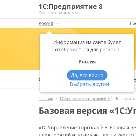
1С:Предприятие 8
Система программ
Россия
Пр
Информация на сайте будет
1С:Управлен
отображаться для региона
Россия
Да, все верно
О продукте
Базовая версия
Ф
Выбрать другой
Главная
1С:Управление торговлей 8
Базовая в
Базовая версия «1С:У
«1С:Управление торговлей 8. Базовая в
предприятий и позволяет вести учет о