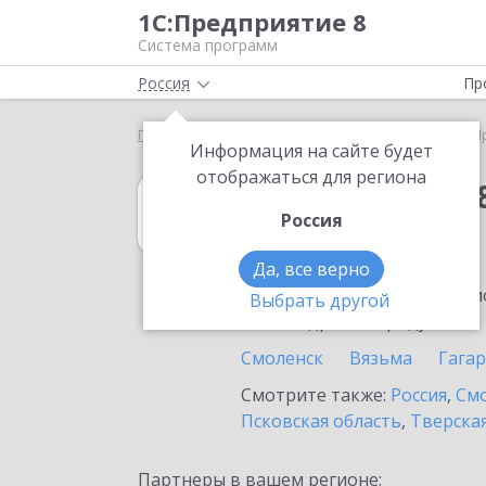
1С:Предприятие 8
Система программ
Россия
Пр
Главная
1С:Упрощенка 8
Выбор партнёра
Я
Информация на сайте будет
отображаться для региона
1С:Упрощенка 
Россия
в Ярцеве
Да, все верно
Ознакомьтесь с информацио
Выбрать другой
или внедрение продукта.
Смоленск
Вязьма
Гага
Смотрите также:
Россия
,
Смо
Псковская область
,
Тверская
Партнеры в вашем регионе: