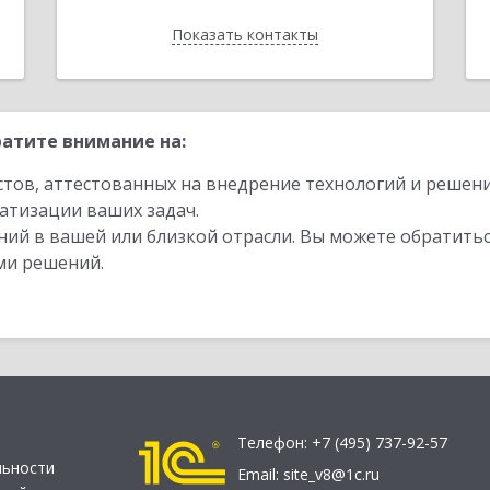
Показать контакты
Назад
атите внимание на:
стов, аттестованных на внедрение технологий и решен
атизации ваших задач.
ий в вашей или близкой отрасли. Вы можете обратитьс
ми решений.
Телефон:
+7 (495) 737-92-57
льности
Email:
site_v8@1c.ru