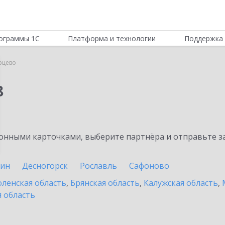
ограммы 1С
Платформа и технологии
Поддержка 
рцево
8
нными карточками, выберите партнёра и отправьте за
рин
Десногорск
Рославль
Сафоново
ленская область
,
Брянская область
,
Калужская область
,
 область