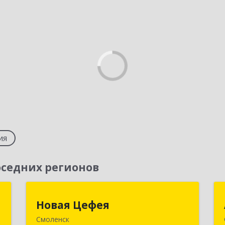
ия
седних регионов
я
Новая Цефея
Новая Цефея
Смоленск
,
214018, Смоленская обл, Смоленск г,