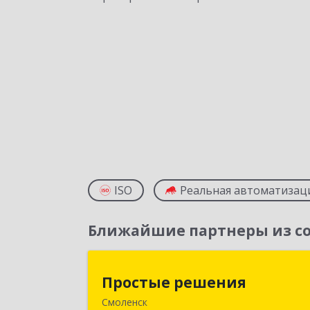
ISO
Реальная автоматизац
Ближайшие партнеры из со
Простые решени
Простые решения
Смоленск
214015, Смоленская обл, Смоленск г