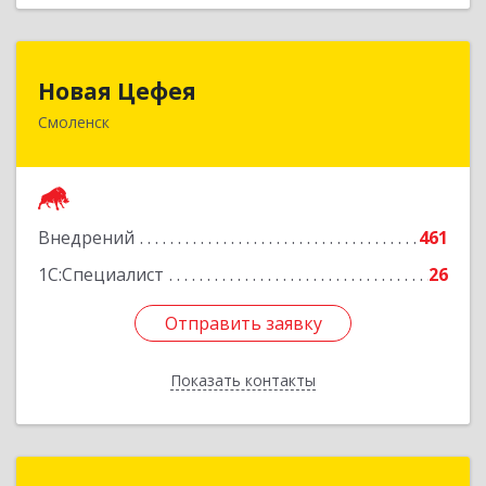
Новая Цефея
Новая Цефея
Смоленск
214018, Смоленская обл, Смоленск г, Раевского
ул, дом № 10
Подробнее
Внедрений
461
1С:Специалист
26
Отправить заявку
Отправить заявку
Показать контакты
Назад