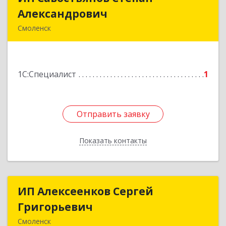
Александрович
Александрович
Смоленск
214006, Смоленская обл, Смоленск г, Юрьева
ул, дом № 13, кв.65
1С:Специалист
1
Подробнее
Отправить заявку
Отправить заявку
Показать контакты
Назад
ИП Алексеенков Сергей
ИП Алексеенков Сергей
Григорьевич
Григорьевич
Смоленск