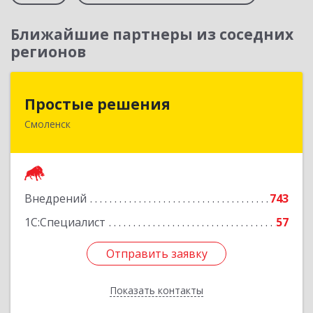
Ближайшие партнеры из соседних
регионов
Простые решения
Простые решения
Смоленск
214015, Смоленская обл, Смоленск г, Большая
Краснофлотская ул, дом № 17
Подробнее
Внедрений
743
1С:Специалист
57
Отправить заявку
Отправить заявку
Показать контакты
Назад