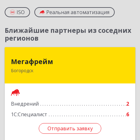
ISO
Реальная автоматизация
Ближайшие партнеры из соседних
регионов
Мегафрейм
Мегафрейм
Богородск
607600, Нижегородская обл, Богородск г,
Ленина ул, дом № 123, этаж 4, пом. 5
Подробнее
Внедрений
2
1С:Специалист
6
Отправить заявку
Отправить заявку