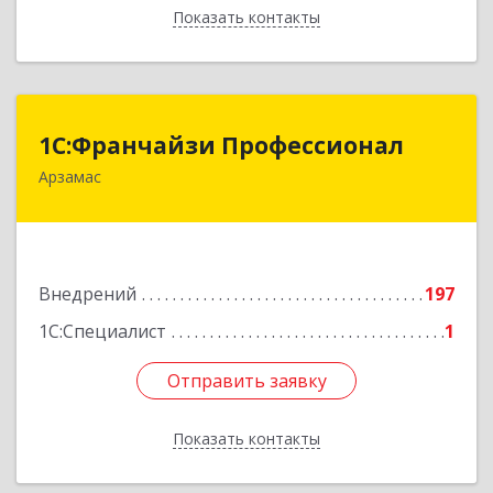
Показать контакты
Назад
1С:Франчайзи Профессионал
1С:Франчайзи Профессионал
Арзамас
607227, Нижегородская обл, Арзамас г, Кирова
ул, дом № 56, кв.6
Подробнее
Внедрений
197
1С:Специалист
1
Отправить заявку
Отправить заявку
Показать контакты
Назад