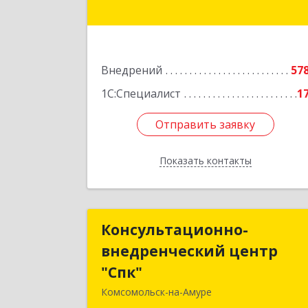
Красногвардейская ул, дом № 14
оф.20
Подробне
Внедрений
57
1С:Специалист
1
Отправить заявку
Отправить заявку
Показать контакты
Назад
Консультационно-
Консультационно
внедренческий центр
внедренческий цент
"Спк"
"Спк
Комсомольск-на-Амуре
681013, Хабаровский край