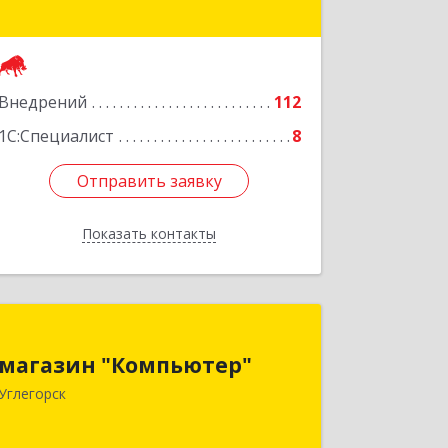
Сахалинск г, Емельянова А.О. ул, дом
№ 4
Подробнее
Внедрений
112
1С:Специалист
8
Отправить заявку
Отправить заявку
Показать контакты
Назад
магазин "Компьютер"
магазин "Компьютер"
694920, Сахалинская обл, Углегорский
Углегорск
р-н, Углегорск г, Победы ул, дом №
169, оф.4