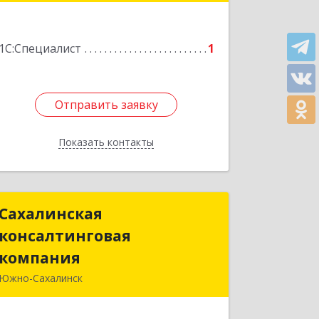
Подробнее
1С:Специалист
1
Отправить заявку
Отправить заявку
Показать контакты
Назад
Сахалинская
Сахалинская
консалтинговая
консалтинговая
компания
компания
Южно-Сахалинск
693013, Сахалинская обл, Южно-
Сахалинск г, Боевой Славы ул, дом №