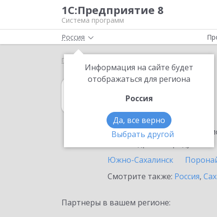
1С:Предприятие 8
Система программ
Россия
Пр
Главная
1С:Розница
Выбор партнёра
Оха
Информация на сайте будет
отображаться для региона
1С:Розница
Россия
в Охе
Да, все верно
Ознакомьтесь с информацио
Выбрать другой
или внедрение продукта.
Южно-Сахалинск
Порона
Смотрите также:
Россия
,
Сах
Партнеры в вашем регионе: