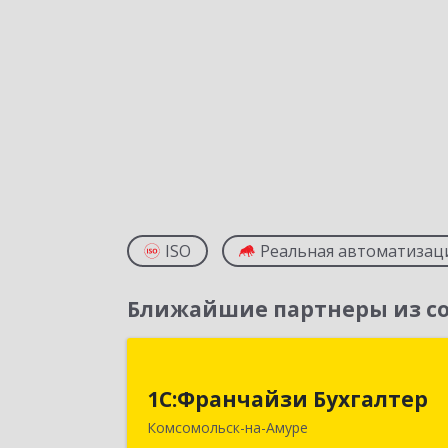
ISO
Реальная автоматизац
Ближайшие партнеры из со
1С:Франчайзи Бухгалте
1С:Франчайзи Бухгалтер
681000, Хабаровский край
Комсомольск-на-Амуре
Комсомольск-на-Амуре г