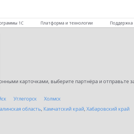
ограммы 1С
Платформа и технологии
Поддержка 
нными карточками, выберите партнёра и отправьте за
йск
Углегорск
Холмск
алинская область
,
Камчатский край
,
Хабаровский край