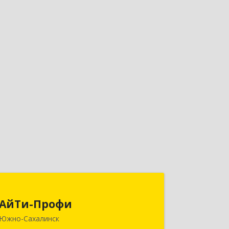
АйТи-Профи
АйТи-Профи
693023, Сахалинская обл, город
Южно-Сахалинск
Южно-Сахалинск г.о., Южно-