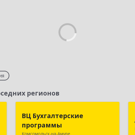
ия
седних регионов
р
ВЦ Бухгалтерские
ВЦ Бухгалтерские
программы
программы
,
,
Комсомольск-на-Амуре
681000, Хабаровский край,