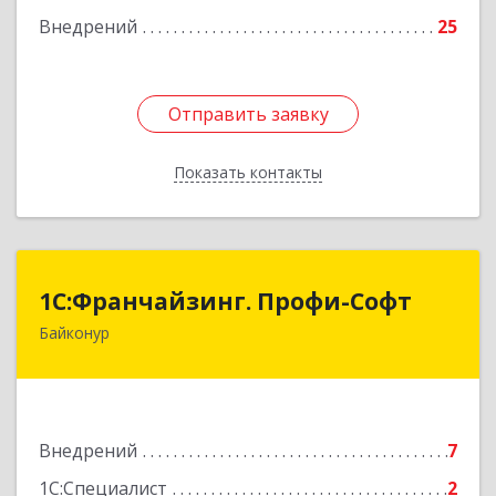
Внедрений
25
Отправить заявку
Отправить заявку
Показать контакты
Назад
1С:Франчайзинг. Профи-Софт
1С:Франчайзинг. Профи-Софт
Байконур
468320, Байконур г, Ленина ул, дом № 10,
кв.1+2+3
Подробнее
Внедрений
7
1С:Специалист
2