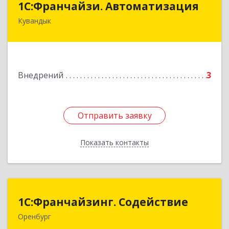
1С:Франчайзи. Автоматизация
Кувандык
462220, Оренбургская обл, Кувандыкский р-н,
Кувандык г, Советская ул, дом № 10
Подробнее
Внедрений
3
Отправить заявку
Отправить заявку
Показать контакты
Назад
1С:Франчайзинг. Содействие
1С:Франчайзинг. Содействие
Оренбург
460035, Оренбургская обл, Оренбург г,