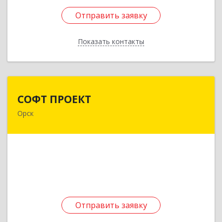
Отправить заявку
Отправить заявку
Показать контакты
Назад
СОФТ ПРОЕКТ
СОФТ ПРОЕКТ
Орск
462430, Оренбургская обл, Орск г,
Добровольского ул, дом № 23, кв.11
Подробнее
Отправить заявку
Отправить заявку