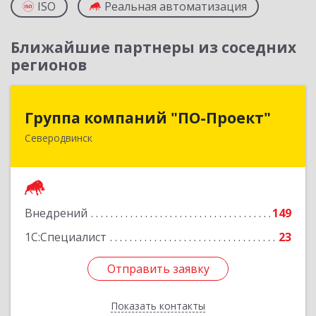
ISO
Реальная автоматизация
Ближайшие партнеры из соседних
регионов
Группа компаний "ПО-Проект"
Группа компаний "ПО-Проект"
Северодвинск
164500, Архангельская обл, Северодвинск г,
Бойчука ул, дом № 3, оф.401
Подробнее
Внедрений
149
1С:Специалист
23
Отправить заявку
Отправить заявку
Показать контакты
Назад