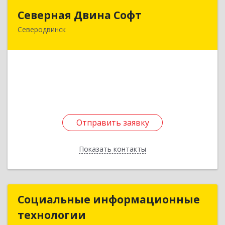
Северная Двина Софт
Северная Двина Софт
Северодвинск
164500, Архангельская обл, Северодвинск г,
Карла Маркса ул, дом № 38/95, кв.10
Подробнее
Отправить заявку
Отправить заявку
Показать контакты
Назад
Социальные информационные
Социальные информационные
технологии
технологии