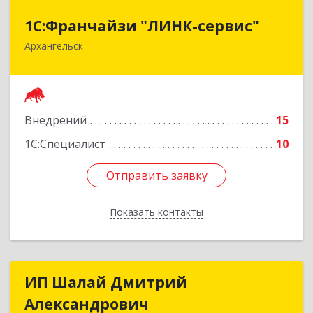
1С:Франчайзи "ЛИНК-сервис"
1С:Франчайзи "ЛИНК-сервис"
Архангельск
163000, Архангельская обл, Архангельск г,
Ленина пл., дом № 4, оф.1810 (18 этаж)
Подробнее
Внедрений
15
1С:Специалист
10
Отправить заявку
Отправить заявку
Показать контакты
Назад
ИП Шалай Дмитрий
ИП Шалай Дмитрий
Александрович
Александрович