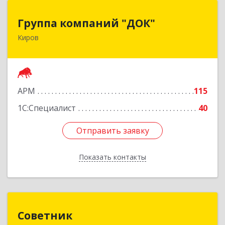
Группа компаний "ДОК"
Группа компаний "ДОК"
Киров
610017, Кировская обл, Киров г, Горького ул,
дом № 17
Подробнее
АРМ
115
1С:Специалист
40
Отправить заявку
Отправить заявку
Показать контакты
Назад
Советник
Советник