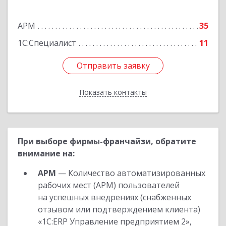
Октябрьская ул, дом № 51, оф.310
АРМ
35
Подробнее
1С:Специалист
11
Отправить заявку
Отправить заявку
Показать контакты
Назад
При выборе фирмы-франчайзи, обратите
внимание на:
АРМ
— Количество автоматизированных
рабочих мест (АРМ) пользователей
на успешных внедрениях (снабженных
отзывом или подтверждением клиента)
«1С:ERP Управление предприятием 2»,