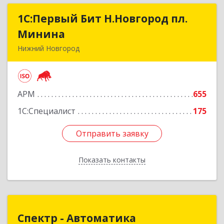
1С:Первый Бит Н.Новгород пл.
1С:Первый Бит Н.Новгород пл.
Минина
Минина
Нижний Новгород
603005, Нижегородская обл, Нижний Новгород
г, Ульянова ул, дом № 26/11, оф.511
АРМ
655
Подробнее
1С:Специалист
175
Отправить заявку
Отправить заявку
Показать контакты
Назад
Спектр - Автоматика
Спектр - Автоматика