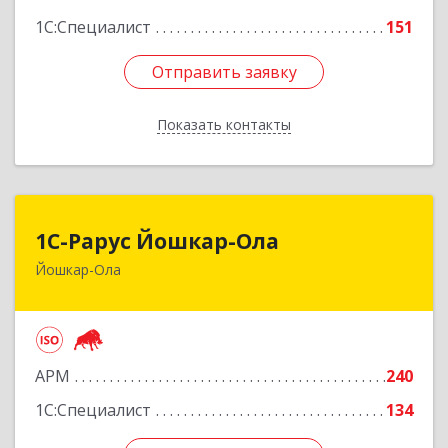
1С:Специалист
151
Отправить заявку
Отправить заявку
Показать контакты
Назад
1С-Рарус Йошкар-Ола
1С-Рарус Йошкар-Ола
Йошкар-Ола
424004, Марий Эл Респ, Йошкар-Ола г, Волкова
ул, дом № 68
Подробнее
АРМ
240
1С:Специалист
134