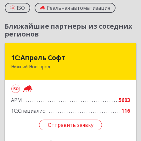
ISO
Реальная автоматизация
Ближайшие партнеры из соседних
регионов
1С:Апрель Софт
1С:Апрель Софт
Нижний Новгород
603000, Нижегородская обл, Нижний Новгород
г, Ульянова ул, дом № 10а, оф.715
Подробнее
АРМ
5603
1С:Специалист
116
Отправить заявку
Отправить заявку