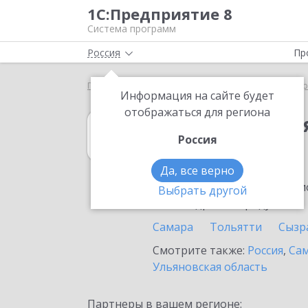
1С:Предприятие 8
Система программ
Россия
Пр
Главная
1С:Комплексная автоматизация
Выбор
Информация на сайте будет
отображаться для региона
1С:Комплексна
Россия
в Похвистнево
Да, все верно
Ознакомьтесь с информацио
Выбрать другой
или внедрение продукта.
Самара
Тольятти
Сызр
Смотрите также:
Россия
,
Сам
Ульяновская область
Партнеры в вашем регионе: