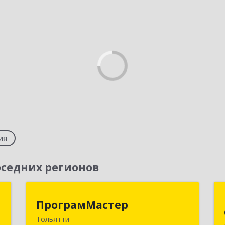
ия
седних регионов
а
ПрограмМастер
ПрограмМастер
Тольятти
,
445004, Самарская обл, Тольятти г,