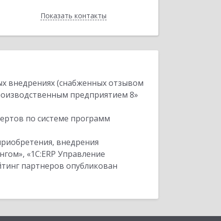
Показать контакты
Назад
ых внедрениях (снабженных отзывом
производственным предприятием 8»
пертов по системе программ
приобретения, внедрения
нгом», «1С:ERP Управление
ейтинг партнеров опубликован