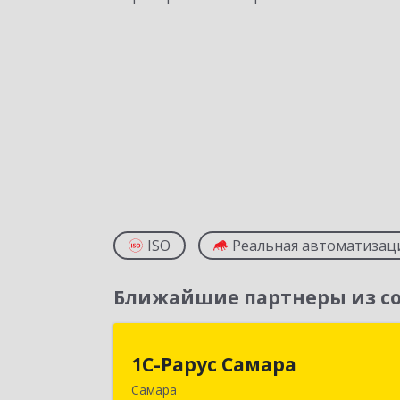
ISO
Реальная автоматизац
Ближайшие партнеры из со
1С-Рарус Самар
1С-Рарус Самара
Самара
443058, Самарская обл, Самара г