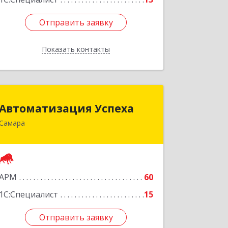
Отправить заявку
Отправить заявку
Показать контакты
Назад
Автоматизация Успеха
Автоматизация Успеха
Самара
443011, Самарская обл, Самара г, 22
Партсъезда ул, дом № 207, оф.14
Подробнее
АРМ
60
1С:Специалист
15
Отправить заявку
Отправить заявку