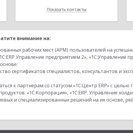
Показать контакты
Назад
атите внимание на:
ованных рабочих мест (АРМ) пользователей на успешн
1С:ERP Управление предприятием 2», «1С:Управление 
основе.
тво сертификатов специалистов, консультантов и экс
ться к партнерам со статусом «1С:Центр ERP» с целью 
одуктов: «1С:Корпорация», «1С:ERP. Управление холди
слевых и специализированных решений на их основе, р