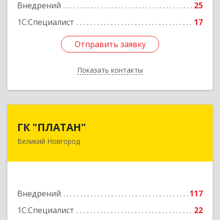
Внедрений
25
1С:Специалист
17
Отправить заявку
Отправить заявку
Показать контакты
Назад
ГК "ПЛАТАН"
ГК "ПЛАТАН"
Великий Новгород
173003, Новгородская обл, Великий Новгород
г, Большая Санкт-Петербургская ул, дом № 80,
оф.17
Подробнее
Внедрений
117
1С:Специалист
22