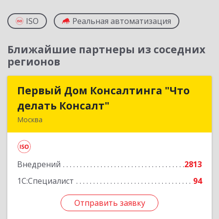
ISO
Реальная автоматизация
Ближайшие партнеры из соседних
регионов
Первый Дом Консалтинга "Что
Первый Дом Консалтинга "Что
делать Консалт"
делать Консалт"
Москва
127083, Москва г, Мишина ул, дом № 56
Подробнее
Внедрений
2813
1С:Специалист
94
Отправить заявку
Отправить заявку