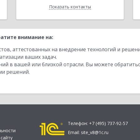
Показать контакты
Назад
атите внимание на:
стов, аттестованных на внедрение технологий и решен
атизации ваших задач.
ий в вашей или близкой отрасли. Вы можете обратитьс
ми решений.
Телефон:
+7 (495) 737-92-57
льности
Email:
site_v8@1c.ru
 сайту