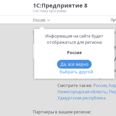
1С:Предприятие 8
Система программ
Россия
Пр
Главная
1С:Государственные и муниципальные за
Информация на сайте будет
отображаться для региона
1С:Государств
Россия
в населенном п
Да, все верно
Ознакомьтесь с информацио
Выбрать другой
или внедрение продукта.
Смотрите также:
Россия
,
Кир
Нижегородская область
,
Пер
Удмуртская республика
Партнеры в вашем регионе: