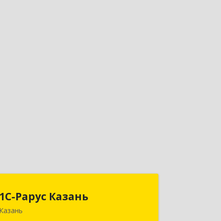
1С-Рарус Казань
1С-Рарус Казань
Казань
420088, Татарстан Респ, Казань г,