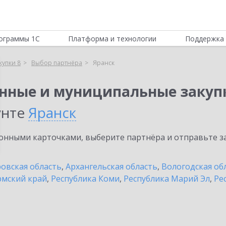
ограммы 1С
Платформа и технологии
Поддержка 
купки 8
Выбор партнёра
Яранск
енные и муниципальные закуп
унте
Яранск
нными карточками, выберите партнёра и отправьте за
овская область
,
Архангельская область
,
Вологодская об
мский край
,
Республика Коми
,
Республика Марий Эл
,
Ре