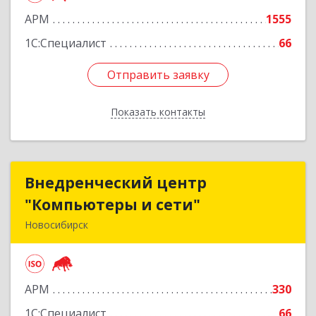
АРМ
1555
1С:Специалист
66
Отправить заявку
Отправить заявку
Показать контакты
Назад
Внедренческий центр
Внедренческий центр
"Компьютеры и сети"
"Компьютеры и сети"
Новосибирск
630075, Новосибирская обл, Новосибирск г,
Залесского, дом № 5/1, оф.711
АРМ
330
Подробнее
1С:Специалист
66