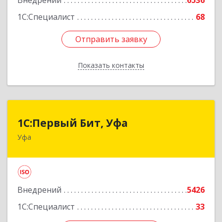
Внедрений
6536
Подробнее
1С:Специалист
68
Отправить заявку
Отправить заявку
Показать контакты
Назад
1С:Первый Бит, Уфа
1С:Первый Бит, Уфа
Уфа
450098, Башкортостан Респ, Уфа г,
Комсомольская ул, дом № 165, корпус 3
Подробнее
Внедрений
5426
1С:Специалист
33