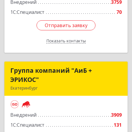
Внедрений
3759
1С:Специалист
70
Отправить заявку
Отправить заявку
Показать контакты
Назад
Группа компаний "АиБ +
Группа компаний "АиБ +
ЭРИКОС"
ЭРИКОС"
Екатеринбург
620075, Свердловская обл, Екатеринбург г,
Луначарского ул, дом № 81, оф.1008
Внедрений
3909
Подробнее
1С:Специалист
131