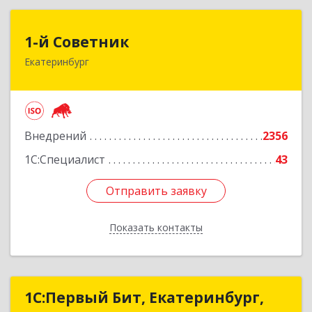
1-й Советник
1-й Советник
Екатеринбург
620144, Свердловская обл, Екатеринбург г, 8
Марта ул, дом № 194, секция В, оф.305
Подробнее
Внедрений
2356
1С:Специалист
43
Отправить заявку
Отправить заявку
Показать контакты
Назад
1С:Первый Бит, Екатеринбург,
1С:Первый Бит, Екатеринбург,