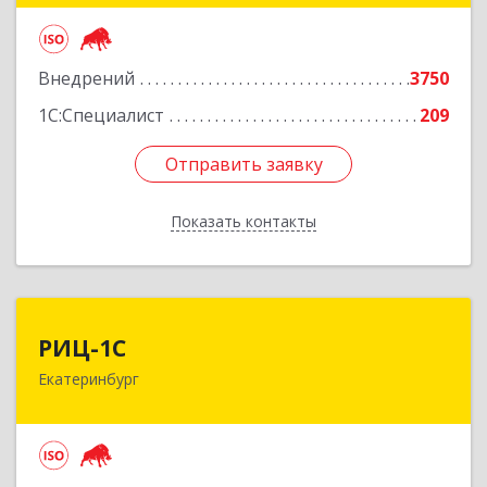
Подробнее
Внедрений
3750
1С:Специалист
209
Отправить заявку
Отправить заявку
Показать контакты
Назад
РИЦ-1С
РИЦ-1С
Екатеринбург
620102, Свердловская обл, Екатеринбург г,
Фурманова ул, дом № 124
Подробнее