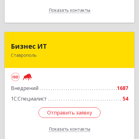
Показать контакты
Назад
Бизнес ИТ
Бизнес ИТ
Ставрополь
355035, Ставропольский край, Ставрополь г, 1
Промышленная ул, дом № 3, корпус А
Подробнее
Внедрений
1687
1С:Специалист
54
Отправить заявку
Отправить заявку
Показать контакты
Назад