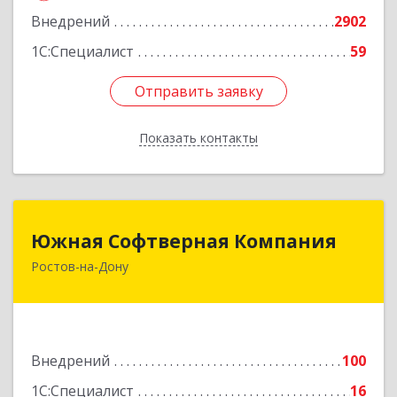
Внедрений
2902
1С:Специалист
59
Отправить заявку
Отправить заявку
Показать контакты
Назад
Южная Софтверная Компания
Южная Софтверная Компания
Ростов-на-Дону
344116, Ростовская обл, Ростов-на-Дону г, 2-я
Володарского ул, Здание № 76, оф.203
Подробнее
Внедрений
100
1С:Специалист
16