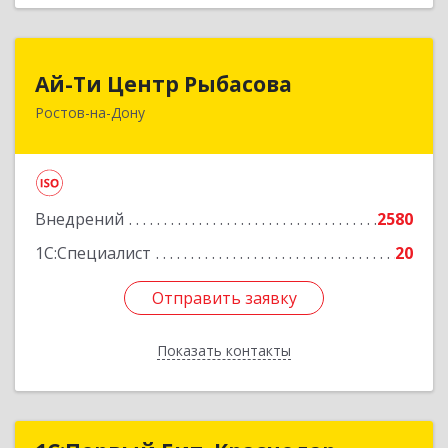
Ай-Ти Центр Рыбасова
Ай-Ти Центр Рыбасова
Ростов-на-Дону
344037, Ростовская обл, Ростов-на-Дону г, 14-я
линия ул, дом № 88, оф.502
Подробнее
Внедрений
2580
1С:Специалист
20
Отправить заявку
Отправить заявку
Показать контакты
Назад