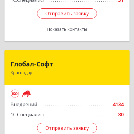
1С:Специалист
31
Отправить заявку
Отправить заявку
Показать контакты
Назад
Глобал-Софт
Глобал-Софт
Краснодар
350018, Краснодарский край, Краснодар г,
Сормовская ул, дом № 7
Подробнее
Внедрений
4134
1С:Специалист
80
Отправить заявку
Отправить заявку