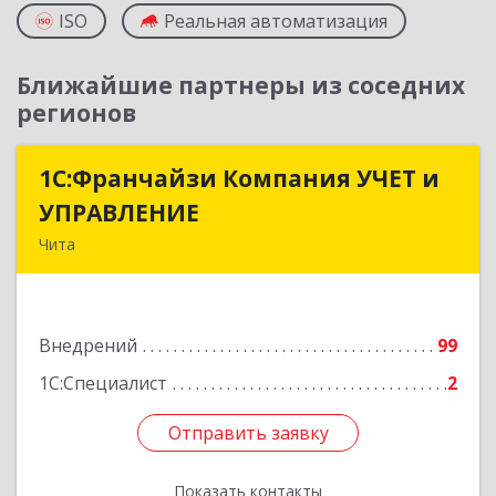
ISO
Реальная автоматизация
Ближайшие партнеры из соседних
регионов
1С:Франчайзи Компания УЧЕТ и
1С:Франчайзи Компания УЧЕТ и
УПРАВЛЕНИЕ
УПРАВЛЕНИЕ
Чита
672038, Забайкальский край, Чита г, Нагорная
ул, дом № 81а, пом.1
Внедрений
99
Подробнее
1С:Специалист
2
Отправить заявку
Отправить заявку
Показать контакты
Назад