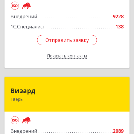
Подробнее
Внедрений
9228
1С:Специалист
138
Отправить заявку
Отправить заявку
Показать контакты
Назад
Визард
Визард
Тверь
170006, Тверская обл, Тверь г, Учительская ул,
дом № 59, оф.110
Подробнее
Внедрений
2089