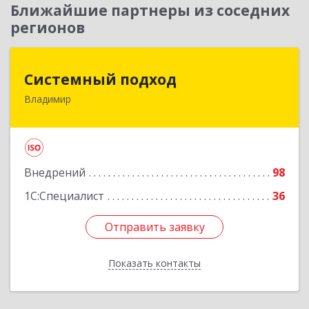
Ближайшие партнеры из соседних
регионов
Системный подход
Системный подход
Владимир
600022, Владимирская обл, Владимир г, Ленина
пр-кт, дом № 73, пом.51
Подробнее
Внедрений
98
1С:Специалист
36
Отправить заявку
Отправить заявку
Показать контакты
Назад