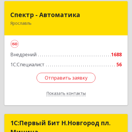
Спектр - Автоматика
Спектр - Автоматика
Ярославль
150054, Ярославская обл, Ярославль г, Щапова
ул, дом № 20, оф.503
Подробнее
Внедрений
1688
1С:Специалист
56
Отправить заявку
Отправить заявку
Показать контакты
Назад
1С:Первый Бит Н.Новгород пл.
1С:Первый Бит Н.Новгород пл.