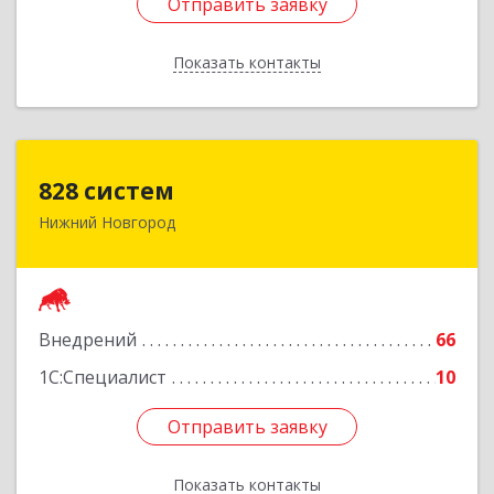
Отправить заявку
Отправить заявку
Показать контакты
Назад
828 систем
828 систем
Нижний Новгород
603006, Нижегородская обл, Нижний Новгород
г, Октябрьская ул, дом № 23В, оф.210
Подробнее
Внедрений
66
1С:Специалист
10
Отправить заявку
Отправить заявку
Показать контакты
Назад