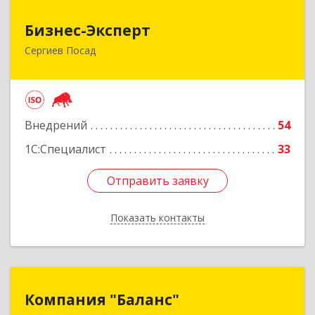
Бизнес-Эксперт
Бизнес-Эксперт
Сергиев Посад
141310, Московская обл, Сергиево-Посадский
р-н, Сергиев Посад г, Пионерская ул, дом № 6,
этаж 3, оф.В320
Подробнее
Внедрений
54
1С:Специалист
33
Отправить заявку
Отправить заявку
Показать контакты
Назад
Компания "Баланс"
Компания "Баланс"