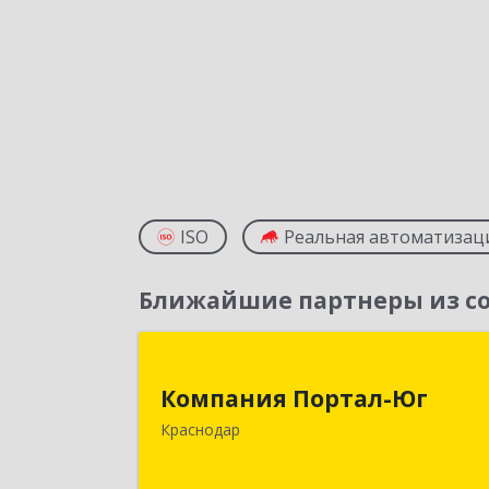
ISO
Реальная автоматизац
Ближайшие партнеры из со
Компания Портал-Ю
Компания Портал-Юг
350020, Краснодарский край
Краснодар
Краснодар г, Одесская ул, дом № 48
оф.2,3,