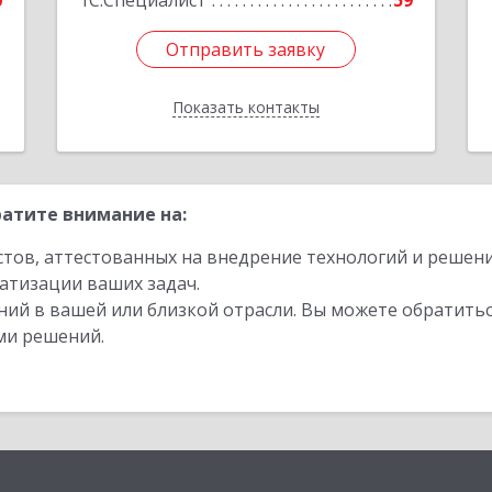
0
1С:Специалист
59
Отправить заявку
Отправить заявку
Показать контакты
Назад
атите внимание на:
стов, аттестованных на внедрение технологий и решен
атизации ваших задач.
ий в вашей или близкой отрасли. Вы можете обратитьс
ми решений.