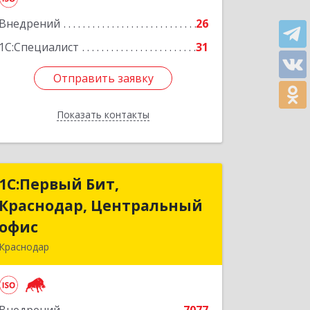
Внедрений
26
1С:Специалист
31
Отправить заявку
Отправить заявку
Показать контакты
Назад
1С:Первый Бит,
1С:Первый Бит,
Краснодар, Центральный
Краснодар, Центральный
офис
офис
Краснодар
350051, Краснодарский край,
Краснодар г, Монтажников ул, дом №
1/4, пом.3-12,14