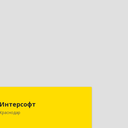
Интерсофт
Интерсофт
350020, Краснодарский край,
Краснодар
Краснодар г, Рашпилевская ул, дом №
179/1, оф.618