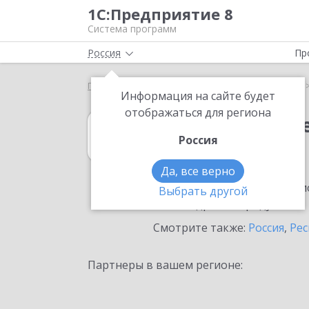
1С:Предприятие 8
Система программ
Россия
Пр
Главная
1С:Учет обращений
Выбор партнёра
Информация на сайте будет
отображаться для региона
1С:Учет обращ
Россия
в Назрани
Да, все верно
Ознакомьтесь с информацио
Выбрать другой
или внедрение продукта.
Смотрите также:
Россия
,
Рес
Партнеры в вашем регионе: