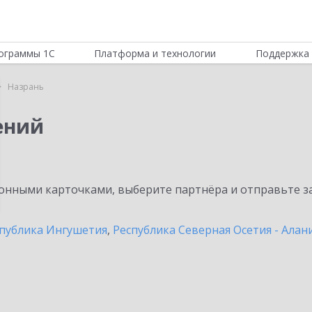
ограммы 1С
Платформа и технологии
Поддержка 
Назрань
ений
нными карточками, выберите партнёра и отправьте за
публика Ингушетия
,
Республика Северная Осетия - Алан