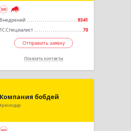
Подробнее
Внедрений
9341
1С:Специалист
70
Отправить заявку
Отправить заявку
Показать контакты
Назад
Компания бобдей
Компания бобдей
350010, Краснодарский край,
Краснодар
Краснодар г, Зиповская ул, дом № 5,
корпус 9, каб.416А
Подробнее