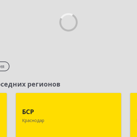
ия
седних регионов
г
БСР
БСР
,
350049, Краснодарский край,
Краснодар
,
Краснодар г, им. Бабушкина ул, дом №
6
189, оф.306