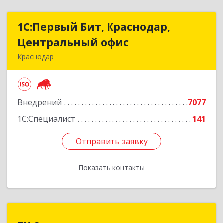
1С:Первый Бит, Краснодар,
1С:Первый Бит, Краснодар,
Центральный офис
Центральный офис
Краснодар
350051, Краснодарский край, Краснодар г,
Монтажников ул, дом № 1/4, пом.3-12,14
Внедрений
7077
Подробнее
1С:Специалист
141
Отправить заявку
Отправить заявку
Показать контакты
Назад
ГК Статус