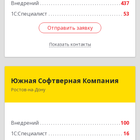
Внедрений
437
1С:Специалист
53
Отправить заявку
Отправить заявку
Показать контакты
Назад
Южная Софтверная Компания
Южная Софтверная Компания
Ростов-на-Дону
344116, Ростовская обл, Ростов-на-Дону г, 2-я
Володарского ул, Здание № 76, оф.203
Подробнее
Внедрений
100
1С:Специалист
16