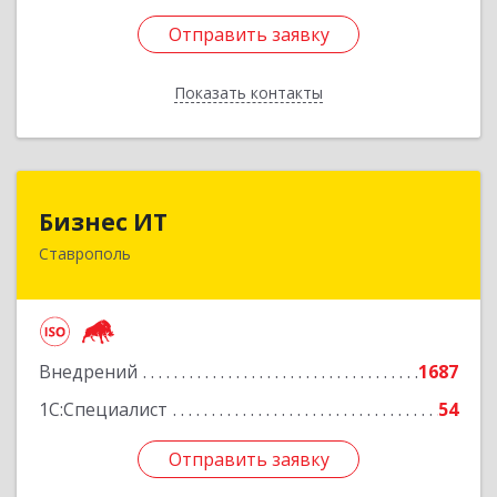
Отправить заявку
Отправить заявку
Показать контакты
Назад
Бизнес ИТ
Бизнес ИТ
Ставрополь
355035, Ставропольский край, Ставрополь г, 1
Промышленная ул, дом № 3, корпус А
Подробнее
Внедрений
1687
1С:Специалист
54
Отправить заявку
Отправить заявку