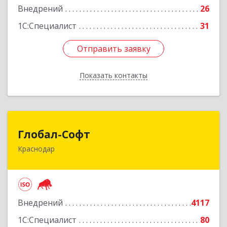
Внедрений
26
1С:Специалист
31
Отправить заявку
Отправить заявку
Показать контакты
Назад
Глобал-Софт
Глобал-Софт
Краснодар
350018, Краснодарский край, Краснодар г,
Сормовская ул, дом № 7
Подробнее
Внедрений
4117
1С:Специалист
80