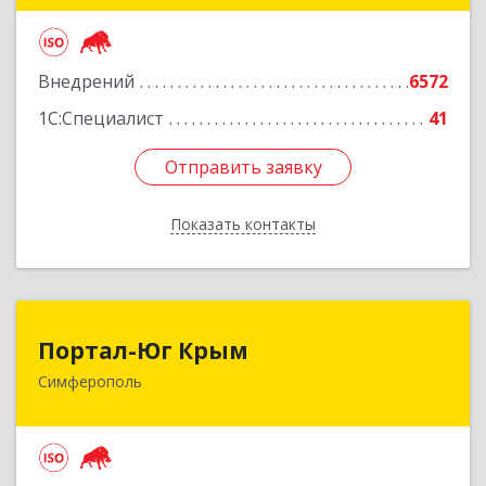
Подробнее
Внедрений
6572
1С:Специалист
41
Отправить заявку
Отправить заявку
Показать контакты
Назад
Портал-Юг Крым
Портал-Юг Крым
Симферополь
295015, Крым Респ, Симферополь г, Козлова ул,
дом № 27
Подробнее