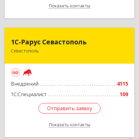
Показать контакты
Назад
1С-Рарус Севастополь
1С-Рарус Севастополь
Севастополь
299011, Севастополь г, Кулакова ул, дом № 58
Подробнее
Внедрений
4115
1С:Специалист
109
Отправить заявку
Отправить заявку
Показать контакты
Назад