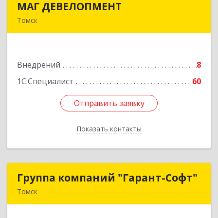
МАГ ДЕВЕЛОПМЕНТ
МАГ ДЕВЕЛОПМЕНТ
Томск
634057, Томская обл, Томск г, Мира пр-кт, дом
№ 20
Внедрений
8
Подробнее
1С:Специалист
60
Отправить заявку
Отправить заявку
Показать контакты
Назад
Группа компаний "Гарант-Софт"
Группа компаний "Гарант-Софт"
Томск
634000, Томская обл, Томск г, Ленина пр-кт,
дом № 200