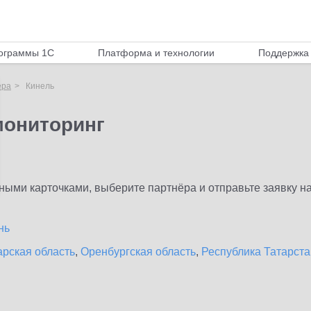
ограммы 1С
Платформа и технологии
Поддержка 
ёра
Кинель
мониторинг
ыми карточками, выберите партнёра и отправьте заявку на
нь
рская область
,
Оренбургская область
,
Республика Татарста