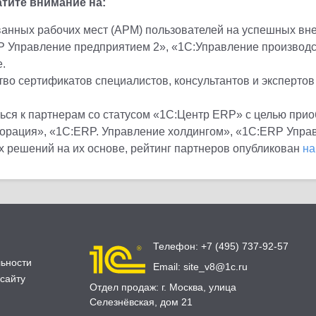
тите внимание на:
анных рабочих мест (АРМ) пользователей на успешных вн
P Управление предприятием 2», «1С:Управление производс
.
во сертификатов специалистов, консультантов и экспертов
ся к партнерам со статусом «1С:Центр ERP» с целью прио
орация», «1С:ERP. Управление холдингом», «1С:ERP Управ
 решений на их основе, рейтинг партнеров опубликован
на
Телефон:
+7 (495) 737-92-57
ьности
Email:
site_v8@1c.ru
сайту
Отдел продаж:
г. Москва
,
улица
Селезнёвская, дом 21