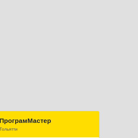
ПрограмМастер
ПрограмМастер
Тольятти
445004, Самарская обл, Тольятти г,