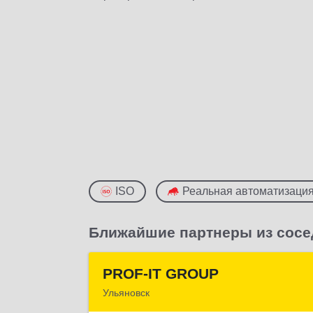
ISO
Реальная автоматизаци
Ближайшие партнеры из сосе
PROF-IT GROUP
PROF-IT GROU
Ульяновск
432071, Ульяновская обл, Ульяновск г