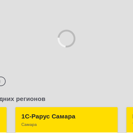
я
дних регионов
P
1С-Рарус Самара
1С-Рарус Самара
Самара
,
443058, Самарская обл, Самара г,