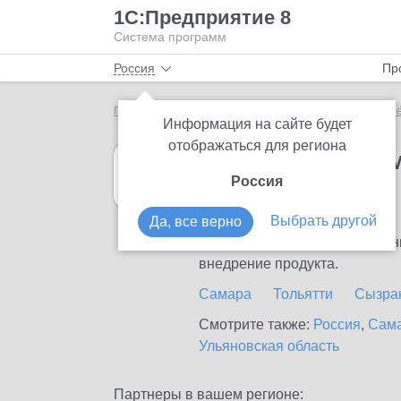
1С:Предприятие 8
Система программ
Россия
Пр
Главная
1С:Налоговый мониторинг
Выбор партн
Информация на сайте будет
отображаться для региона
1С:Налоговый 
Россия
в Кинеле
Выбрать другой
Да, все верно
Ознакомьтесь с информационн
внедрение продукта.
Самара
Тольятти
Сызра
Смотрите также:
Россия
,
Сама
Ульяновская область
Партнеры в вашем регионе: