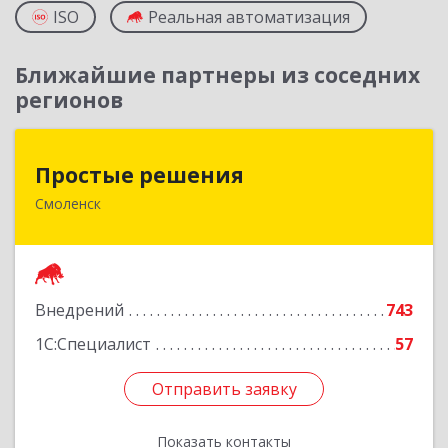
ISO
Реальная автоматизация
Ближайшие партнеры из соседних
регионов
Простые решения
Простые решения
Смоленск
214015, Смоленская обл, Смоленск г, Большая
Краснофлотская ул, дом № 17
Подробнее
Внедрений
743
1С:Специалист
57
Отправить заявку
Отправить заявку
Показать контакты
Назад