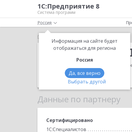
1С:Предприятие 8
Система программ
Россия
Пр
Главная
Компания ДЕДУШ
Информация на сайте будет
Компания ДЕ
отображаться для региона
Россия
Адрес:
197349, Санкт-Петербург г, в
Н, офис 304В
.
Да, все верно
Телефон:
7 (812) 628-5358
Выбрать другой
Данные по партнеру
Сертифицировано
1С:Специалистов