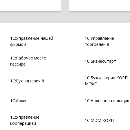
1С:Управление нашей
1С:Управление
фирмой
торговлей 8
1С:Рабочее место
1С:БизнесСтарт
кассира
1С:Бухгалтерия КОРП
1С:Бухгалтерия 8
МСФО
1С:Архив
1С:Налогоплательщик
1С:Управление
1С:MDM КОРП
кооперацией