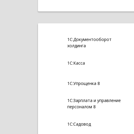
1С:Документооборот
холдинга
1С:Касса
1С:Упрощенка 8
1С:Зарплата и управление
персоналом 8
1С:Садовод