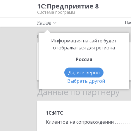
1С:Предприятие 8
Система программ
Россия
Пр
Главная
IT-inline
Информация на сайте будет
IT-inline
отображаться для региона
Россия
Адрес:
634029, Томская обл, Томск г,
Телефон:
(3822) 701-200
Да, все верно
Выбрать другой
Данные по партнеру
1С:ИТС
Клиентов на сопровождении