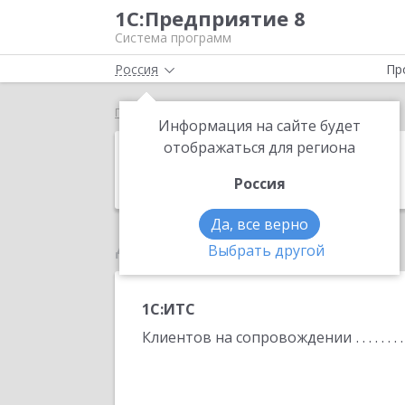
1С:Предприятие 8
Система программ
Россия
Пр
Главная
ЛЭНК
Информация на сайте будет
ЛЭНК
отображаться для региона
Россия
Да, все верно
Данные по партнеру
Выбрать другой
1С:ИТС
Клиентов на сопровождении