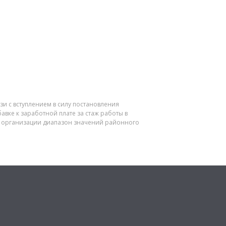
и с вступлением в силу постановления
вке к заработной плате за стаж работы в
ия организации диапазон значений районного