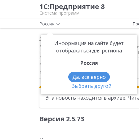
1С:Предприятие 8
Система программ
Россия
Пр
Главная
Новости
Информация на сайте будет
Версия 2.5.73 Новое в версии Изменения и улучшен
отображаться для региона
Правительства Российской Федерации от 21.09.2013
Антарктике лицам, входящим в состав Российской 
Россия
коэффициента расширен до 3
18.10.2013
Да, все верно
Выбрать другой
Эта новость находится в архиве. Чи
Версия 2.5.73