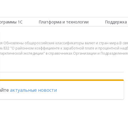
ограммы 1С
Платформа и технологии
Поддержка 
ия Обновлены общероссийские классификаторы валют и стран мира.В связ
 № 832 "О районном коэффициенте к заработной плате и процентной надба
антарктической экспедиции" в справочниках Организации и Подразделен
тайте
актуальные новости