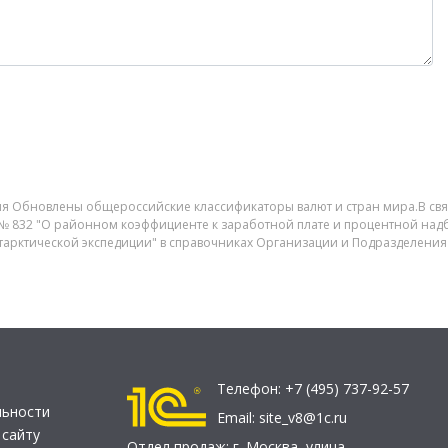
ия Обновлены общероссийские классификаторы валют и стран мира.В связ
 № 832 "О районном коэффициенте к заработной плате и процентной надба
антарктической экспедиции" в справочниках Организации и Подразделен
Телефон:
+7 (495) 737-92-57
льности
Email:
site_v8@1c.ru
 сайту
Отдел продаж:
г. Москва
,
улица