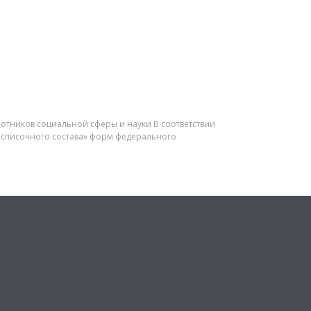
ботников социальной сферы и науки В соответствии
в списочного состава» форм федерального