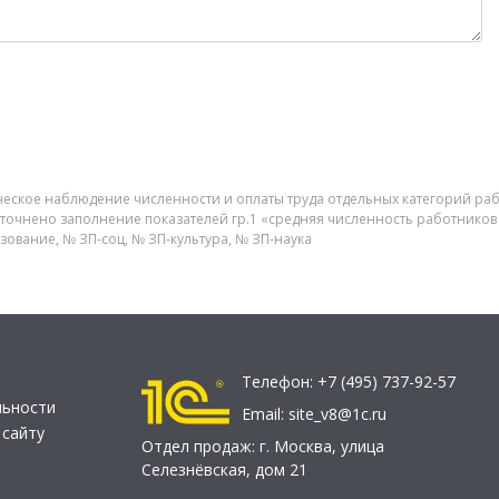
ическое наблюдение численности и оплаты труда отдельных категорий ра
О уточнено заполнение показателей гр.1 «средняя численность работнико
ование, № ЗП-соц, № ЗП-культура, № ЗП-наука
Телефон:
+7 (495) 737-92-57
льности
Email:
site_v8@1c.ru
 сайту
Отдел продаж:
г. Москва
,
улица
Селезнёвская, дом 21