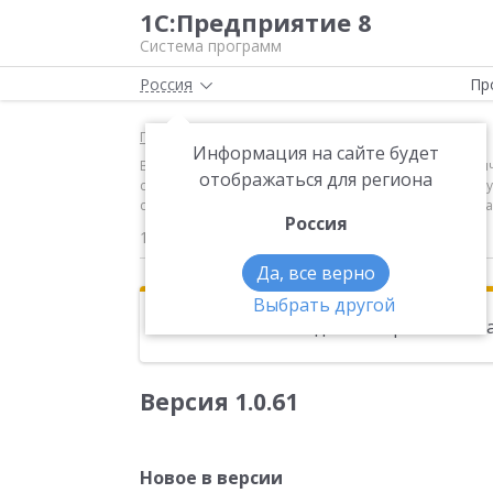
1С:Предприятие 8
Система программ
Россия
Пр
Главная
Новости
Информация на сайте будет
Версия 1.0.61 Новое в версии Федеральное статист
отображаться для региона
с письмом Росстата от 14.03.2013 № 07-07-6/1021-Т
статистического наблюдения № ЗП-здрав, № ЗП-образ
Россия
12.07.2013
Да, все верно
Выбрать другой
Эта новость находится в архиве. Чи
Версия 1.0.61
Новое в версии