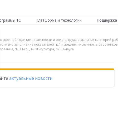
ограммы 1С
Платформа и технологии
Поддержка 
ическое наблюдение численности и оплаты труда отдельных категорий ра
О уточнено заполнение показателей гр.1 «средняя численность работнико
ование, № ЗП-соц, № ЗП-культура, № ЗП-наука
тайте
актуальные новости