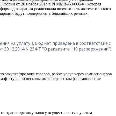
России от 26 ноября 2014 г. N ММВ-7-3/600@), которая
В форме декларации реализована возможность автоматического
кларации будут поддержаны в ближайших релизах.
ния на уплату в бюджет приведена в соответствие с
т 30.12.2014 N 234-Т "О реквизите 110 распоряжений").
о закупке/продаже товаров, работ, услуг через комиссионеров
ета-фактуры по нескольким контрагентам (постановление
.
й по транспортному налогу осуществляется с учетом