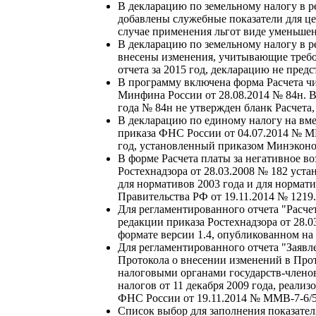
В декларацию по земельному налогу в 
добавлены служебные показатели для це
случае применения льгот виде уменьше
В декларацию по земельному налогу в 
внесены изменения, учитывающие требов
отчета за 2015 год, декларацию не пре
В программу включена форма Расчета чи
Минфина России от 28.08.2014 № 84н. В
года № 84н не утвержден бланк Расчета
В декларацию по единому налогу на вме
приказа ФНС России от 04.07.2014 № М
год, установленный приказом Минэконом
В форме Расчета платы за негативное в
Ростехнадзора от 28.03.2008 № 182 уст
для нормативов 2003 года и для нормати
Правительства РФ от 19.11.2014 № 1219.
Для регламентированного отчета "Расче
редакции приказа Ростехнадзора от 28.0
формате версии 1.4, опубликованном на
Для регламентированного отчета "Заявле
Протокола о внесении изменений в Про
налоговыми органами государств-члено
налогов от 11 декабря 2009 года, реали
ФНС России от 19.11.2014 № ММВ-7-6/
Список выбор для заполнения показател