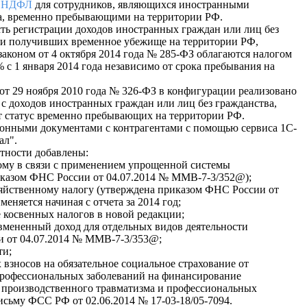
о
НДФЛ
для сотрудников, являющихся иностранными
а, временно пребывающими на территории РФ.
ть регистрации доходов иностранных граждан или лиц без
ли получивших временное убежище на территории РФ,
законом от 4 октября 2014 года № 285-ФЗ облагаются налогом
 с 1 января 2014 года независимо от срока пребывания на
от 29 ноября 2010 года № 326-ФЗ в конфигурации реализовано
с доходов иностранных граждан или лиц без гражданства,
 статус временно пребывающих на территории РФ.
ронными документами с контрагентами с помощью сервиса 1С-
ал".
тности добавлены:
мому в связи с применением упрощенной системы
иказом ФНС России от 04.07.2014 № ММВ-7-3/352@);
зяйственному налогу (утверждена приказом ФНС России от
еняется начиная с отчета за 2014 год;
е косвенных налогов в новой редакции;
 вмененный доход для отдельных видов деятельности
и от 04.07.2014 № ММВ-7-3/353@;
ти;
 взносов на обязательное социальное страхование от
 профессиональных заболеваний на финансирование
 производственного травматизма и профессиональных
исьму ФСС РФ от 02.06.2014 № 17-03-18/05-7094.