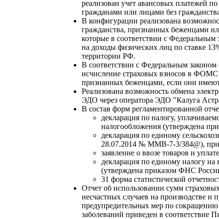
реализован учет авансовых платежей п
гражданами или лицами без гражданств
В конфигурации реализована возможнос
гражданства, признанных беженцами и
которые в соответствии с Федеральным 
на доходы физических лиц по ставке 13%
территории РФ.
В соответствии с Федеральным законом 
исчисление страховых взносов в ФОМС 
признанных беженцами, если они имеют
Реализована возможность обмена элект
ЭДО через оператора ЭДО "Калуга Астр
В состав форм регламентированной отче
декларация по налогу, уплачивае
налогообложения (утверждена пр
декларация по единому сельскохо
28.07.2014 № ММВ-7-3/384@), прим
заявление о ввозе товаров и уплат
декларация по единому налогу на
(утверждена приказом ФНС Росси
31 форма статистической отчетнос
Отчет об использовании сумм страховых
несчастных случаев на производстве и
предупредительных мер по сокращению
заболеваний приведен в соответствие П