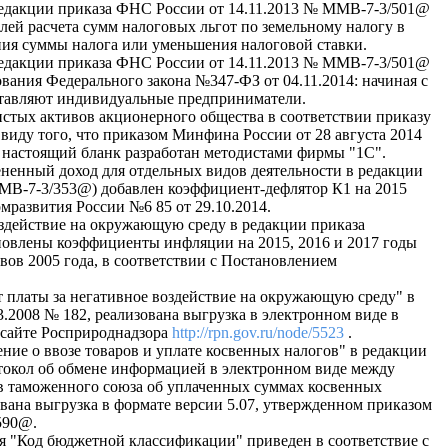
редакции приказа ФНС России от 14.11.2013 № ММВ-7-3/501@
лей расчета сумм налоговых льгот по земельному налогу в
ния суммы налога или уменьшения налоговой ставки.
редакции приказа ФНС России от 14.11.2013 № ММВ-7-3/501@
ания Федерального закона №347-ФЗ от 04.11.2014: начиная с
дставляют индивидуальные предприниматели.
стых активов акционерного общества в соответствии приказу
виду того, что приказом Минфина России от 28 августа 2014
, настоящий бланк разработан методистами фирмы "1С".
ненный доход для отдельных видов деятельности в редакции
МВ-7-3/353@) добавлен коэффициент-дефлятор К1 на 2015
развития России №6 85 от 29.10.2014.
оздействие на окружающую среду в редакции приказа
ановлены коэффициенты инфляции на 2015, 2016 и 2017 годы
вов 2005 года, в соответствии с Постановлением
т платы за негативное воздействие на окружающую среду" в
3.2008 № 182, реализована выгрузка в электронном виде в
 сайте Росприроднадзора
http://rpn.gov.ru/node/5523
.
ние о ввозе товаров и уплате косвенных налогов" в редакции
токол об обмене информацией в электронном виде между
в таможенного союза об уплаченных суммах косвенных
зована выгрузка в формате версии 5.07, утвержденном приказом
590@.
я "Код бюджетной классификации" приведен в соответствие с