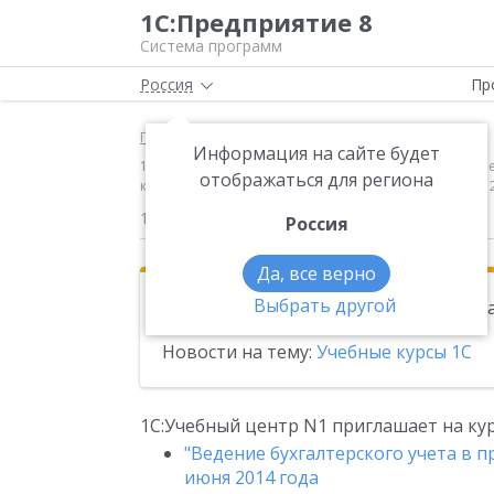
1С:Предприятие 8
Система программ
Россия
Пр
Главная
Новости
Информация на сайте будет
1С:Учебный центр N1 приглашает на курсы: "Ведение 
отображаться для региона
кадровый учет в "1С:Предприятие 8" с 18 по 20 июня 
12.05.2014
Россия
Да, все верно
Выбрать другой
Эта новость находится в архиве. Чи
Новости на тему:
Учебные курсы 1С
1С:Учебный центр N1 приглашает на кур
"Ведение бухгалтерского учета в пр
июня 2014 года