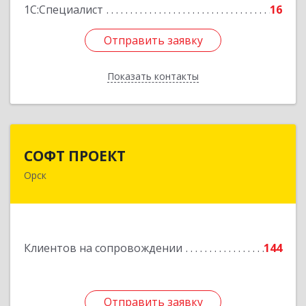
1С:Специалист
16
Отправить заявку
Отправить заявку
Показать контакты
Назад
СОФТ ПРОЕКТ
СОФТ ПРОЕКТ
Орск
462430, Оренбургская обл, Орск г,
Добровольского ул, дом № 23, кв.11
Подробнее
Клиентов на сопровождении
144
Отправить заявку
Отправить заявку