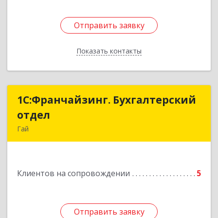
Отправить заявку
Отправить заявку
Показать контакты
Назад
1С:Франчайзинг. Бухгалтерский
1С:Франчайзинг. Бухгалтерский
отдел
отдел
Гай
462635, Оренбургская обл, Гай г, Победы пр-кт,
дом № 1, кв.12
Клиентов на сопровождении
5
Подробнее
Отправить заявку
Отправить заявку