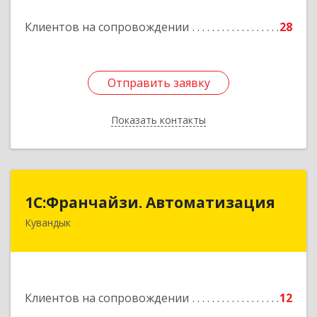
Подробнее
Клиентов на сопровождении
28
Отправить заявку
Отправить заявку
Показать контакты
Назад
1С:Франчайзи. Автоматизация
1С:Франчайзи. Автоматизация
Кувандык
462220, Оренбургская обл, Кувандыкский р-н,
Кувандык г, Советская ул, дом № 10
Подробнее
Клиентов на сопровождении
12