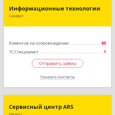
Информационные технологии
Информационные технологии
Салават
453259, Башкортостан Респ, Салават г,
Северная ул, дом № 15, оф.108
Подробнее
Клиентов на сопровождении
80
1С:Специалист
1
Отправить заявку
Отправить заявку
Показать контакты
Назад
Сервисный центр ARS
Сервисный центр ARS
Мелеуз