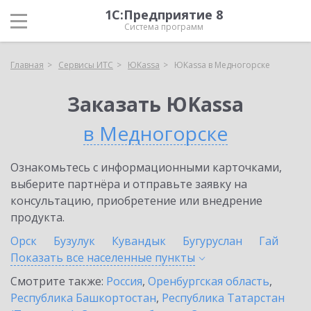
1С:Предприятие 8
Система программ
Главная
Сервисы ИТС
ЮKassa
ЮKassa в Медногорске
Заказать ЮKassa
в Медногорске
Ознакомьтесь с информационными карточками,
выберите партнёра и отправьте заявку на
консультацию, приобретение или внедрение
продукта.
Орск
Бузулук
Кувандык
Бугуруслан
Гай
Показать все населенные
пункты
Смотрите также:
Россия
,
Оренбургская область
,
Республика Башкортостан
,
Республика Татарстан