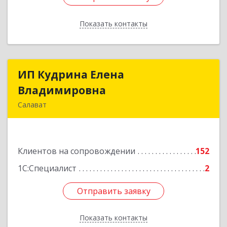
Показать контакты
Назад
ИП Кудрина Елена
ИП Кудрина Елена
Владимировна
Владимировна
Салават
453265, Башкортостан Респ, Салават г,
Бекетова ул, дом № 10, кв.87
Клиентов на сопровождении
152
Подробнее
1С:Специалист
2
Отправить заявку
Отправить заявку
Показать контакты
Назад