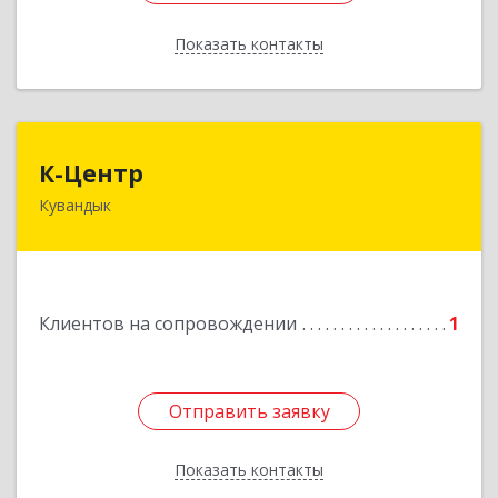
Показать контакты
Назад
К-Центр
К-Центр
Кувандык
462243, Оренбургская обл, Кувандыкский р-н,
Кувандык г, Ленина ул, дом № 20
Подробнее
Клиентов на сопровождении
1
Отправить заявку
Отправить заявку
Показать контакты
Назад