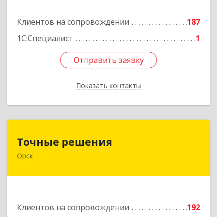
Подробнее
Клиентов на сопровождении
187
1С:Специалист
1
Отправить заявку
Отправить заявку
Показать контакты
Назад
Точные решения
Точные решения
Орск
462403, Оренбургская обл, Орск г,
Краматорская ул, дом № 2Б, пом.3, этаж 1, офис
2
Подробнее
Клиентов на сопровождении
192