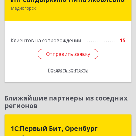
Медногорск
462270, Оренбургская обл, Медногорск г,
Металлургов ул, дом № 19, кв.22
Подробнее
Клиентов на сопровождении
15
Отправить заявку
Отправить заявку
Показать контакты
Назад
Ближайшие партнеры из соседних
регионов
1С:Первый Бит, Оренбург
1С:Первый Бит, Оренбург