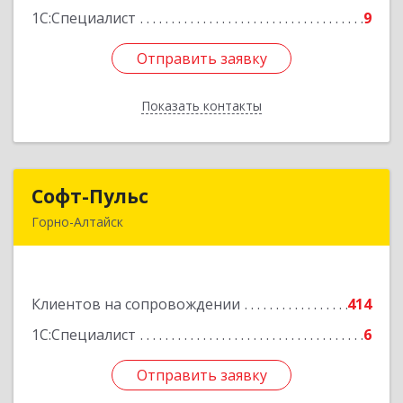
1С:Специалист
9
Отправить заявку
Отправить заявку
Показать контакты
Назад
Софт-Пульс
Софт-Пульс
Горно-Алтайск
649006, Алтай Респ, Горно-Алтайск г,
Комсомольская ул, дом № 13
Клиентов на сопровождении
414
Подробнее
1С:Специалист
6
Отправить заявку
Отправить заявку