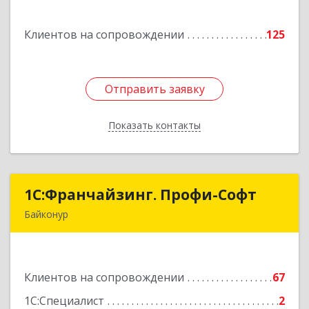
ул, дом № 7
Клиентов на сопровождении
125
Подробнее
Отправить заявку
Отправить заявку
Показать контакты
Назад
1С:Франчайзинг. Профи-Софт
1С:Франчайзинг. Профи-Софт
Байконур
468320, Байконур г, Ленина ул, дом № 10,
кв.1+2+3
Клиентов на сопровождении
67
Подробнее
1С:Специалист
2