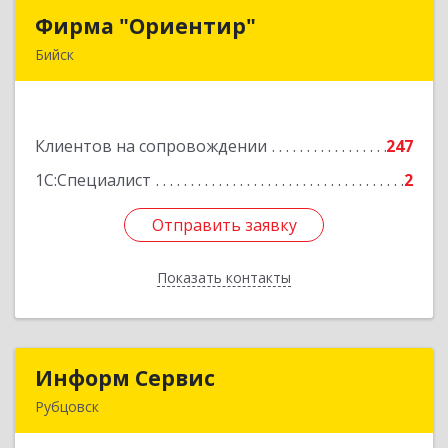
Фирма "Ориентир"
Фирма "Ориентир"
Бийск
659300, Алтайский край, Бийск г, Сергея Кирова
пр-кт, дом № 3
Клиентов на сопровождении
247
Подробнее
1С:Специалист
2
Отправить заявку
Отправить заявку
Показать контакты
Назад
Информ Сервис
Информ Сервис
Рубцовск
658204, Алтайский край, Рубцовск г, Алтайская